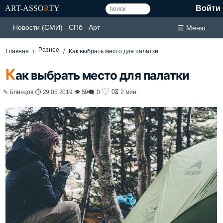
ART-ASSO
R
TY
Войти
Новости (СМИ)
СПб
Арт
☰ Меню
Разное
Главная
Как выбрать место для палатки
К
ак выбрать место для палатки
♡
0
✎ Блинцов ⏱ 29.05.2019 👁 59
🗨 0
⏳ 2 мин