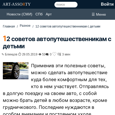
ART-ASSO
R
TY
Войти
Новости (СМИ)
СПб
Арт
☰ Меню
Разное
Главная
12 советов автопутешественникам с детьми
1
2 советов автопутешественникам с
детьми
♡
0
✎ Блинцов ⏱ 29.05.2019 👁 53
🗨 0
⏳ 3 мин
Применив эти полезные советы,
можно сделать автопутешествие
куда более комфортным для тех,
кто в нем участвует. Отправляясь
в долгую поездку на своем авто, с собой
можно брать детей в любом возрасте, кроме
грудничкового. Последние нуждаются в
особом внимании и постоянном уходе.