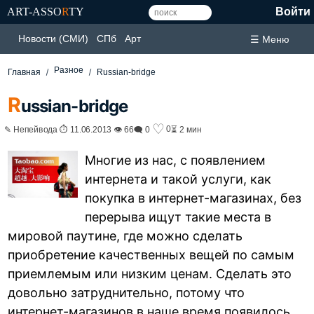
ART-ASSO
R
TY
Войти
Новости (СМИ)
СПб
Арт
☰ Меню
Разное
Главная
Russian-bridge
R
ussian-bridge
♡
0
✎ Непейвода ⏱ 11.06.2013 👁 66
🗨 0
⏳ 2 мин
Многие из нас, с появлением
интернета и такой услуги, как
покупка в интернет-магазинах, без
перерыва ищут такие места в
мировой паутине, где можно сделать
приобретение качественных вещей по самым
приемлемым или низким ценам. Сделать это
довольно затруднительно, потому что
интернет-магазинов в наше время появилось