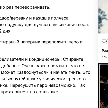
ко раз переворачивать.
н/двор/веревку и каждые полчаса
ую подушку для лучшего высыхания пера.
 дня.
 стираный наперник переложить перо и
Реа
Ком
тбеливатели и кондиционеры. Стирайте
добавок. Очень важно помнить, что не
может «задохнуться» и начать гнить. Это
льных путей даже у физически крепкого
енке. Пересушить перо невозможно. Так
«прожарится» на солнышке.