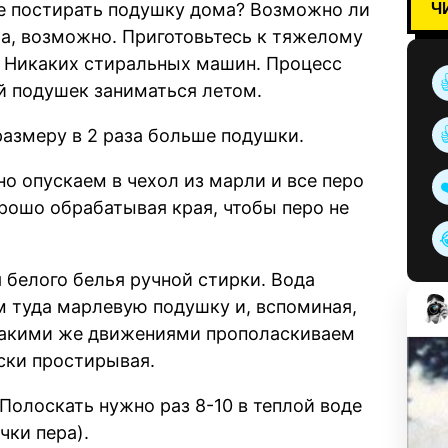
Ч
е постирать подушку дома? Возможно ли
Да, возможно. Приготовьтесь к тяжелому
. Никаких стиральных машин. Процесс
й подушек заниматься летом.
 размеру в 2 раза больше подушки.
о опускаем в чехол из марли и все перо
рошо обрабатывая края, чтобы перо не
 белого белья ручной стирки. Вода
м туда марлевую подушку и, вспоминая,
 такими же движениями прополаскиваем
ески простирывая.
 Полоскать нужно раз 8-10 в теплой воде
чки пера).