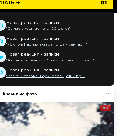
ИТАТЬ ➔
01
Новая реакция к записи
👍
"Самые смешные коты (20 фото)"
Новая реакция к записи
👍
"«Окно в Париж» актёры тогда и сейчас ..."
Новая реакция к записи
❤️
"Анонс преемника «Великолепного века»:..."
Новая реакция к записи
😂
"Все о 13 сезоне шоу «Голос. Дети»: пр..."
Красивые фото
TOP