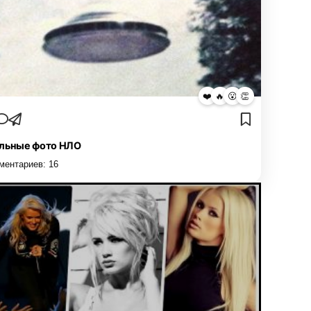
❤️
🔥
😮
👏
льные фото НЛО
ментариев:
16