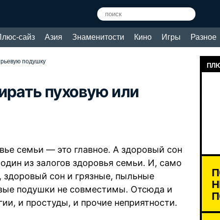
Плюс-сайз
Азия
Знаменитости
Кино
Игры
Разное
перьевую подушку
ПЛЮ
тирать пуховую или
вье семьи — это главное. А здоровый сон
 один из залогов здоровья семьи. И, само
П
, здоровый сон и грязные, пыльные
Н
вые подушки не совместимы. Отсюда и
П
гии, и простуды, и прочие неприятности.