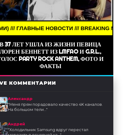
ЫЕ НОВОСТИ /// BREAKING NEWS /// НОВОСТИ (СМ
В 37 ЛЕТ УШЛА ИЗ ЖИЗНИ ПЕВИЦА
ЛОРЕН БЕННЕТТ ИЗ LMFAO И G.R.L.,
ГОЛОС PARTY ROCK ANTHEM, ФОТО И
ФАКТЫ
IVE КОММЕНТАРИИ
Александр
"
Меня прям порадовало качество 4K каналов.
На большом тели...
"
Андрей
"
Холодильник Samsung вдруг перестал
морозить в основной ка...
"