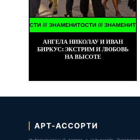
СТИ /// ЗНАМЕНИТОСТИ /// ЗНАМЕНИТОСТИ /// З
КИНО /// ОБЗОРЫ ФИЛЬМОВ /// КИНО /// О
АНГЕЛА НИКОЛАУ И ИВАН
БИРКУС: ЭКСТРИМ И ЛЮБОВЬ
НА ВЫСОТЕ
АРТ-АССОРТИ
Информационный портал и мультисайт. Эксклюзив