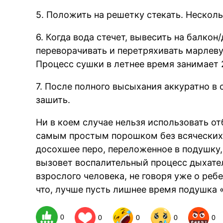
5. Положить на решетку стекать. Несколь
6. Когда вода стечет, вывесить на балко
переворачивать и перетряхивать марлев
Процесс сушки в летнее время занимает 2
7. После полного высыхания аккуратно в
зашить.
Ни в коем случае нельзя использовать о
самым простым порошком без всяческих 
досохшее перо, переложенное в подушку, 
вызовет воспалительный процесс дыхате
взрослого человека, не говоря уже о реб
что, лучше пусть лишнее время подушка 
0
0
0
0
0