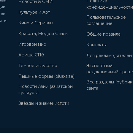
Политика
Новости & СМИ
ии.
конфиденциальност
Культура и Арт
во,
Пользовательское
ы и
Кино и Сериалы
соглашение
Красота, Мода и Стиль
Общие правила
Игровой мир
Контакты
Афиша СПб
Для рекламодателей
Тёмное искусство
Экспертный
редакционный проце
Пышные формы (plus-size)
Все разделы (рубрик
Новости Азии (азиатской
сайта
культуры)
Звёзды и знаменистоти