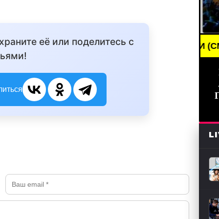
охраните её или поделитесь с
BREAKING NEWS /// НОВОСТИ (СМИ) /// ГЛАВН
ьями!
литься
L