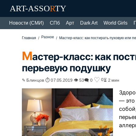
ART-ASSO
R
TY
Новости (СМИ)
СПб
Арт
Dark Art
World Girls
Разное
Главная
Мастер-класс: как постирать пуховую или 
М
астер-класс: как пос
перьевую подушку
♡
0
✎ Блинцов ⏱ 07.05.2019 👁 53
🗨 0
⏳ 2 мин
Здоро
— это
собой
перье
аллер