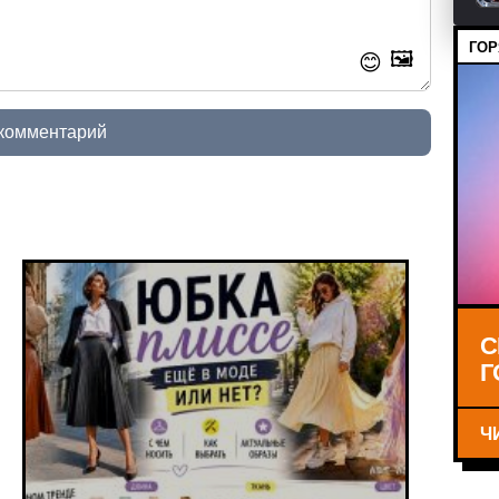
ГОР
🖼️
😊
 комментарий
С
Г
Ч