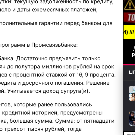
сутки: текущую задолженность по кредиту,
исло и даты ежемесячных платежей;
полнительные гарантии перед банком для
BREAKING NEWS /// НОВОСТИ (СМИ) /// СВЕЖИЕ Н
программ в Промсвязьбанке:
банка. Достаточно предъявить только
сяч до полутора миллионов рублей на срок
L
в с процентной ставкой от 16, 9 процента.
редита и досрочного погашения. Решение
й. Учитывается доход супруга(и).
тов, которые ранее пользовались
 кредитной историей, предусмотрены
вка, большая сумма. Сумма: от пятнадцати
о трехсот тысяч рублей, тогда