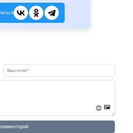
литься
🖼️
😊
 комментарий