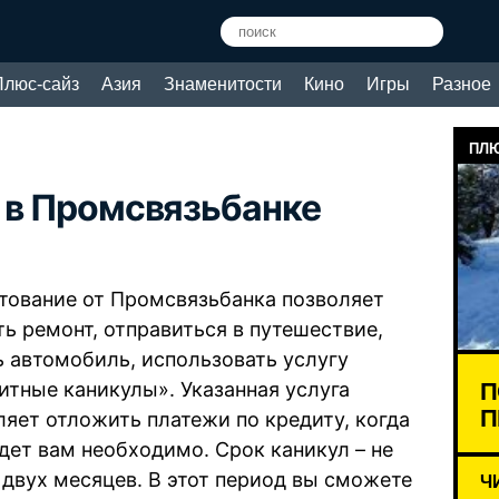
Плюс-сайз
Азия
Знаменитости
Кино
Игры
Разное
ПЛЮ
а в Промсвязьбанке
тование от Промсвязьбанка позволяет
ть ремонт, отправиться в путешествие,
ь автомобиль, использовать услугу
П
итные каникулы». Указанная услуга
П
ляет отложить платежи по кредиту, когда
удет вам необходимо. Срок каникул – не
 двух месяцев. В этот период вы сможете
Ч