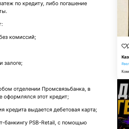
латеж по кредиту, либо погашение
ты.
т:
без комиссий;
Каз
и залоге;
#ве
Ком
юбом отделении Промсвязьбанка, в
е оформлялся этот кредит;
ия кредита выдается дебетовая карта;
-банкингу PSB-Retail, с помощью