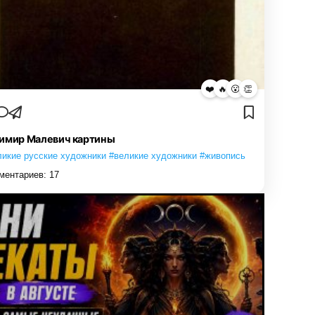
❤️
🔥
😮
👏
имир Малевич картины
ликие русские художники #великие художники #живопись
ментариев:
17