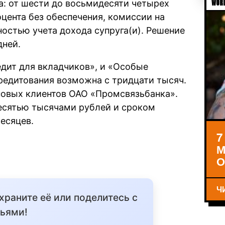
а: от шести до восьмидесяти четырех
WORL
оцента без обеспечения, комиссии на
остью учета дохода супруга(и). Решение
дней.
дит для вкладчиков», и «Особые
редитования возможна с тридцати тысяч.
новых клиентов ОАО «Промсвязьбанка».
есятью тысячами рублей и сроком
есяцев.
7
М
О
Ч
охраните её или поделитесь с
ьями!