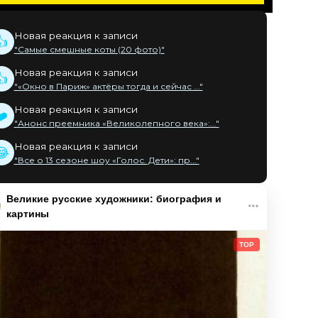
Новая реакция к записи
👍
"Самые смешные коты (20 фото)"
Новая реакция к записи
👍
"«Окно в Париж» актёры тогда и сейчас ..."
Новая реакция к записи
❤️
"Анонс преемника «Великолепного века»:..."
Новая реакция к записи
😂
"Все о 13 сезоне шоу «Голос. Дети»: пр..."
Великие русские художники: биография и
картины
TOP