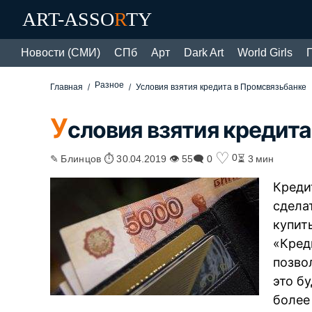
ART-ASSO
R
TY
Новости (СМИ)
СПб
Арт
Dark Art
World Girls
Разное
Главная
Условия взятия кредита в Промсвязьбанке
У
словия взятия кредит
♡
0
✎ Блинцов ⏱ 30.04.2019 👁 55
🗨 0
⏳ 3 мин
Креди
сдела
купит
«Кред
позво
это б
более