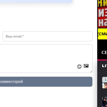
BREAKING NEWS /// НОВОСТИ (СМИ) /// СВЕЖИ
С
🖼️
L
😊
 комментарий