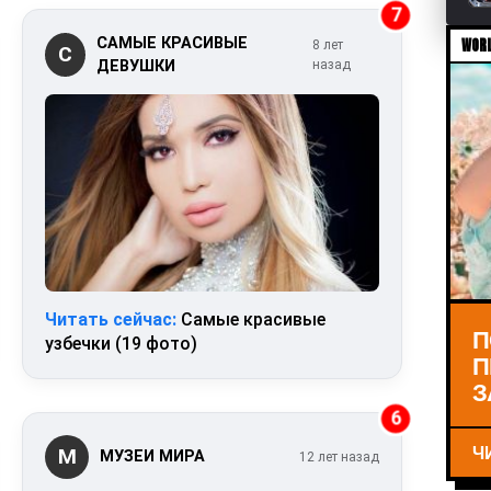
7
САМЫЕ КРАСИВЫЕ
WORL
8 лет
С
ДЕВУШКИ
назад
Читать сейчас:
Самые красивые
П
узбечки (19 фото)
П
З
6
Ч
М
МУЗЕИ МИРА
12 лет назад