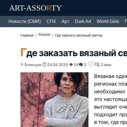
ART-ASSO
R
TY
Новости (СМИ)
СПб
Арт
Dark Art
World Girls
Разное
Главная
Где заказать вязаный свитер
Г
де заказать вязаный с
♡
0
✎ Блинцов ⏱ 24.04.2019 👁 54
🗨 0
⏳ 2 мин
Вязаная одеж
регионах пла
необходимо 
это настояще
выглядит оче
подходит пр
в том, где п