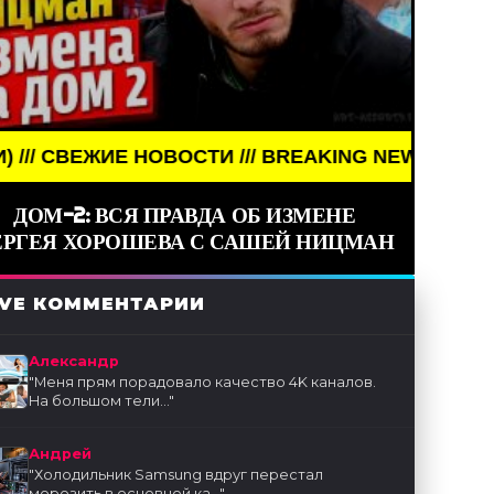
Е НОВОСТИ /// BREAKING NEWS /// НОВОСТИ (СМИ)
ДОМ-2: ВСЯ ПРАВДА ОБ ИЗМЕНЕ
ЕРГЕЯ ХОРОШЕВА С САШЕЙ НИЦМАН
IVE КОММЕНТАРИИ
Александр
"
Меня прям порадовало качество 4K каналов.
На большом тели...
"
Андрей
"
Холодильник Samsung вдруг перестал
морозить в основной ка...
"