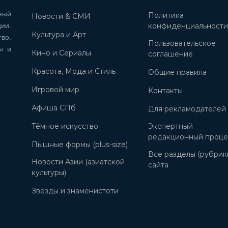
ный
Политика
Новости & СМИ
ии.
конфиденциальност
Культура и Арт
во,
Пользовательское
ы и
Кино и Сериалы
соглашение
Красота, Мода и Стиль
Общие правила
Игровой мир
Контакты
Афиша СПб
Для рекламодателей
Тёмное искусство
Экспертный
редакционный проце
Пышные формы (plus-size)
Все разделы (рубрик
Новости Азии (азиатской
сайта
культуры)
Звёзды и знаменистоти