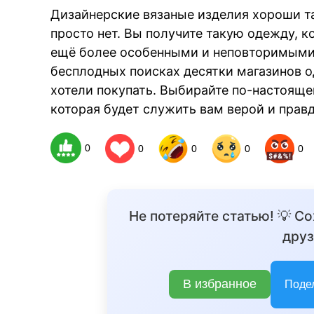
Дизайнерские вязаные изделия хороши та
просто нет. Вы получите такую одежду, к
ещё более особенными и неповторимыми.
бесплодных поисках десятки магазинов од
хотели покупать. Выбирайте по-настоящ
которая будет служить вам верой и правд
0
0
0
0
0
Не потеряйте статью! 💡 С
друз
В избранное
Поде