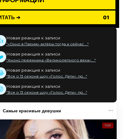
ИТАТЬ ➔
01
Новая реакция к записи
👍
"«Окно в Париж» актёры тогда и сейчас ..."
Новая реакция к записи
❤️
"Анонс преемника «Великолепного века»:..."
Новая реакция к записи
😂
"Все о 13 сезоне шоу «Голос. Дети»: пр..."
Новая реакция к записи
😡
"Все о 13 сезоне шоу «Голос. Дети»: пр..."
Самые красивые девушки
TOP