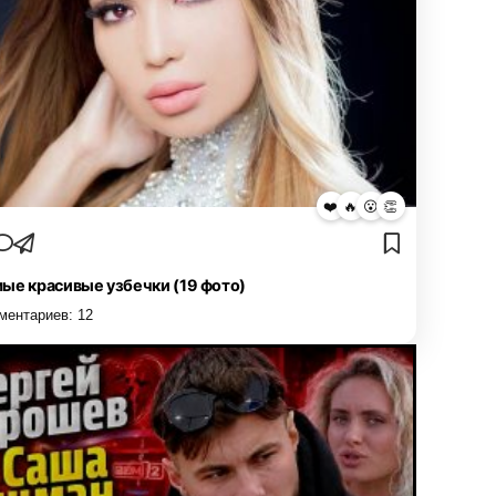
❤️
🔥
😮
👏
ые красивые узбечки (19 фото)
ментариев:
12