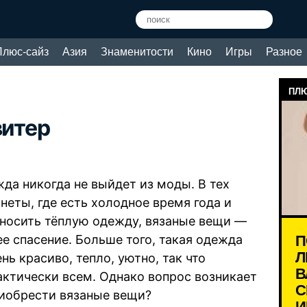
Плюс-сайз
Азия
Знаменитости
Кино
Игры
Разное
ПЛЮ
витер
да никогда не выйдет из моды. В тех
неты, где есть холодное время года и
носить тёплую одежду, вязаные вещи —
П
е спасение. Больше того, такая одежда
Л
нь красиво, тепло, уютно, так что
В
актически всем. Однако вопрос возникает
С
риобрести вязаные вещи?
И