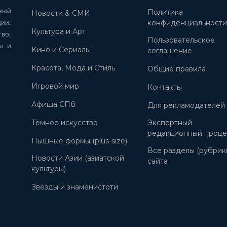
ный
Политика
Новости & СМИ
ии.
конфиденциальност
Культура и Арт
во,
Пользовательское
ы и
Кино и Сериалы
соглашение
Красота, Мода и Стиль
Общие правила
Игровой мир
Контакты
Афиша СПб
Для рекламодателей
Тёмное искусство
Экспертный
редакционный проце
Пышные формы (plus-size)
Все разделы (рубрик
Новости Азии (азиатской
сайта
культуры)
Звёзды и знаменистоти