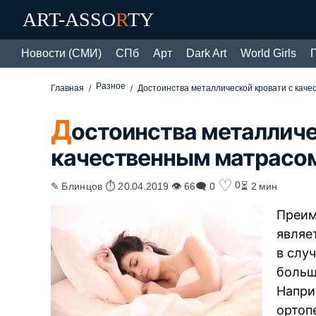
ART-ASSO
R
TY
Новости (СМИ)
СПб
Арт
Dark Art
World Girls
Разное
Главная
Достоинства металлической кровати с кач
Д
остоинства металличе
качественным матрасо
♡
0
✎ Блинцов ⏱ 20.04.2019 👁 66
🗨 0
⏳ 2 мин
Преим
являе
в слу
больш
Напри
ортоп