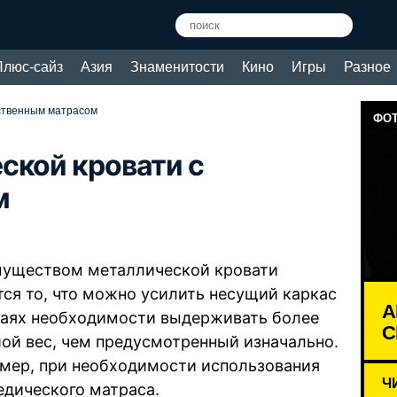
Плюс-сайз
Азия
Знаменитости
Кино
Игры
Разное
ественным матрасом
ФОТ
ской кровати с
м
уществом металлической кровати
тся то, что можно усилить несущий каркас
А
чаях необходимости выдерживать более
С
ой вес, чем предусмотренный изначально.
мер, при необходимости использования
Ч
едического матраса.