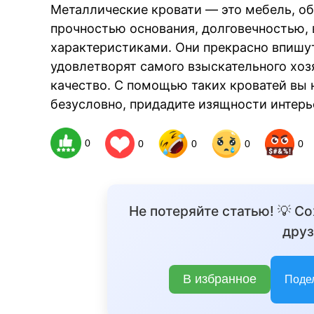
Металлические кровати — это мебель, 
прочностью основания, долговечностью,
характеристиками. Они прекрасно впишу
BREAKIN
удовлетворят самого взыскательного хозя
качество. С помощью таких кроватей вы н
безусловно, придадите изящности интерь
0
0
0
0
0
Не потеряйте статью! 💡 С
друз
В избранное
Поде