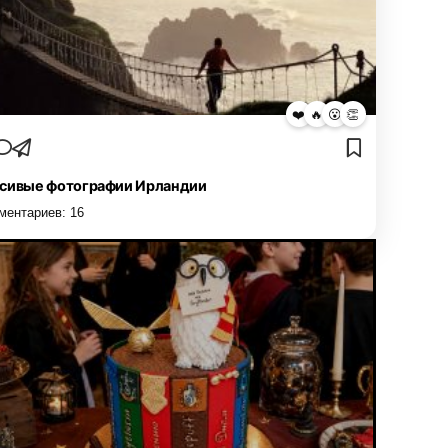
❤️
🔥
😮
👏
сивые фотографии Ирландии
ментариев:
16