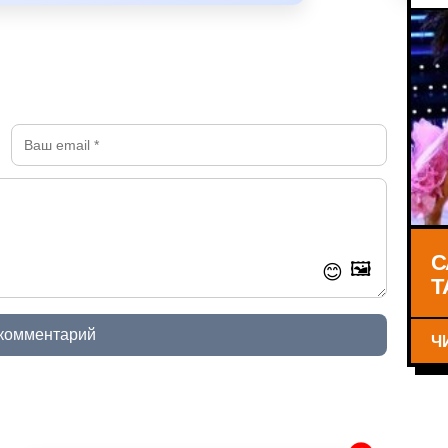
С
🖼️
😊
Т
 комментарий
Ч