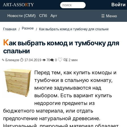
ART-ASSO
R
TY
Войти
Новости (СМИ)
СПб
Арт
☰ Меню
Разное
Главная
Как выбрать комод и тумбочку для спальни
К
ак выбрать комод и тумбочку для
спальни
♡
0
✎ Блинцов ⏱ 17.04.2019 👁 70
🗨 0
⏳ 2 мин
Перед тем, как купить комоды и
тумбочки в спальную комнату,
многие задумываются над
выбором. Есть вариант купить
недорогие предметы из
бюджетного материала, или отдать
предпочтение натуральной древесине.
Натуральный, природный материал обладает