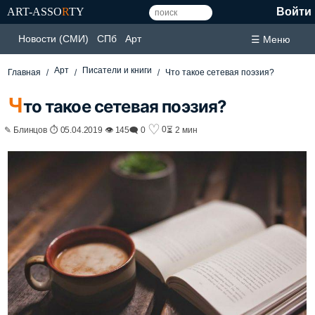
ART-ASSO
R
TY
Войти
Новости (СМИ)
СПб
Арт
☰ Меню
Арт
Писатели и книги
Главная
Что такое сетевая поэзия?
Ч
то такое сетевая поэзия?
♡
0
✎ Блинцов ⏱ 05.04.2019 👁 145
🗨 0
⏳ 2 мин