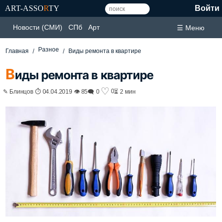
ART-ASSO
R
TY
Войти
Новости (СМИ)
СПб
Арт
☰ Меню
Разное
Главная
Виды ремонта в квартире
В
иды ремонта в квартире
♡
0
✎ Блинцов ⏱ 04.04.2019 👁 85
🗨 0
⏳ 2 мин