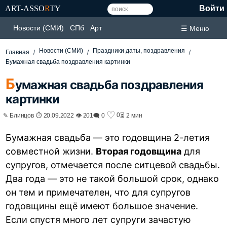
ART-ASSO
R
TY
Войти
Новости (СМИ)
СПб
Арт
☰ Меню
Новости (СМИ)
Праздники даты, поздравления
Главная
Бумажная свадьба поздравления картинки
Б
умажная свадьба поздравления
картинки
♡
0
✎ Блинцов ⏱ 20.09.2022 👁 201
🗨 0
⏳ 2 мин
Бумажная свадьба — это годовщина 2-летия
совместной жизни.
Вторая годовщина
для
супругов, отмечается после ситцевой свадьбы.
Два года — это не такой большой срок, однако
он тем и примечателен, что для супругов
годовщины ещё имеют большое значение.
Если спустя много лет супруги зачастую