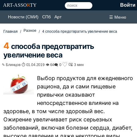
ART-ASSO
R
TY
Войти
Новости (СМИ)
СПб
Арт
☰ Меню
Разное
Главная
4 способа предотвратить увеличение веса
4
способа предотвратить
увеличение веса
♡
0
✎ Блинцов ⏱ 01.04.2019 👁 64
🗨 0
⏳ 3 мин
Выбор продуктов для ежедневного
рациона, да и сами пищевые
привычки оказывают
непосредственное влияние на
здоровье, в том числе здоровый вес.
Ожирение увеличивает риск серьезных
заболеваний, включая болезни сердца, диабет,
высокое давление и даже некоторые виды