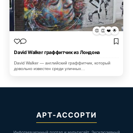
😍
👏
❤️
🌟
David Walker граффитчик из Лондона
David Walker — английский граффитчик, который
довольно известен среди уличных…
АРТ-АССОРТИ
Информационный портал и мультисайт. Эксклюзивный