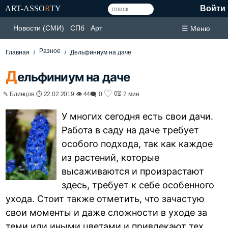
ART-ASSO
R
TY
Войти
Новости (СМИ)
СПб
Арт
☰ Меню
Разное
Главная
Дельфиниум на даче
Д
ельфиниум на даче
♡
0
✎ Блинцов ⏱ 22.02.2019 👁 44
🗨 0
⏳ 2 мин
У многих сегодня есть свои дачи.
Работа в саду на даче требует
особого подхода, так как каждое
из растений, которые
высаживаются и произрастают
здесь, требует к себе особенного
ухода. Стоит также отметить, что зачастую
свои моменты и даже сложности в уходе за
теми или иными цветами и привлекают тех,