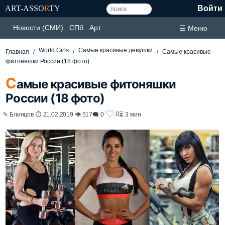
ART-ASSO
R
TY
Войти
Новости (СМИ)
СПб
Арт
☰ Меню
World Girls
Самые красивые девушки
Главная
Самые красивые
фитоняшки России (18 фото)
С
амые красивые фитоняшки
России (18 фото)
♡
0
✎ Блинцов ⏱ 21.02.2019 👁 517
🗨 0
⏳ 3 мин