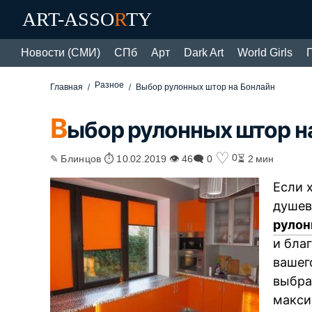
ART-ASSO
R
TY
Новости (СМИ)
СПб
Арт
Dark Art
World Girls
Разное
Главная
Выбор рулонных штор на Бонлайн
В
ыбор рулонных штор н
♡
0
✎ Блинцов ⏱ 10.02.2019 👁 46
🗨 0
⏳ 2 мин
Если 
душев
руло
и бла
вашег
выбра
макси