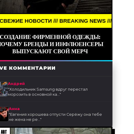
ОСТИ /// BREAKING NEWS /// НОВОСТИ (СМИ) ///
СОЗДАНИЕ ФИРМЕННОЙ ОДЕЖДЫ:
ПОЧЕМУ БРЕНДЫ И ИНФЛЮЕНСЕРЫ
ВЫПУСКАЮТ СВОЙ МЕРЧ
IVE КОММЕНТАРИИ
Андрей
"
Холодильник Samsung вдруг перестал
морозить в основной ка...
"
Анна
"
Евгения хорошева отпусти Серёжу она тебе
не жена не ре...
"
 ART