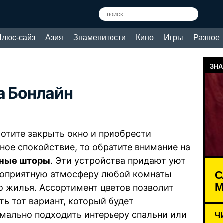
Плюс-сайз
Азия
Знаменитости
Кино
Игры
Разное
ЗНА
а Бонлайн
хотите закрыть окно и приобрести
ное спокойствие, то обратите внимание на
нные шторы
. Эти устройства придают уют
С
гоприятную атмосферу любой комнаты
М
о жилья. Ассортимент цветов позволит
ть тот вариант, который будет
мально подходить интерьеру спальни или
Ч