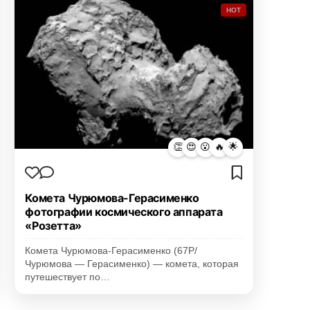
HOT
👏
😍
😮
🔥
🌟
Комета Чурюмова-Герасименко
фотографии космического аппарата
«Розетта»
Комета Чурюмова-Герасименко (67P/
Чурюмова — Герасименко) — комета, которая
путешествует по…