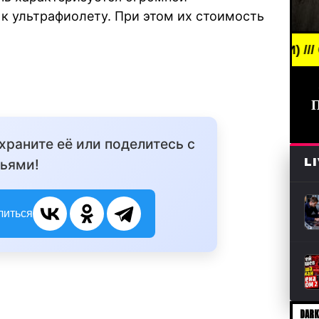
к ультрафиолету. При этом их стоимость
EAKING NEWS /// НОВОСТИ (СМИ) /// СВЕЖИЕ НОВ
охраните её или поделитесь с
L
ьями!
литься
DARK