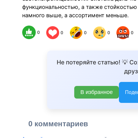
функциональностью, а также стойкостью 
намного выше, а ассортимент меньше.
BR
0
0
0
0
0
Не потеряйте статью! 💡 С
друз
В избранное
Поде
0 комментариев