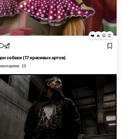
❤️
🔥
😮
👏
ри собаки (17 красивых артов)
ментариев:
10