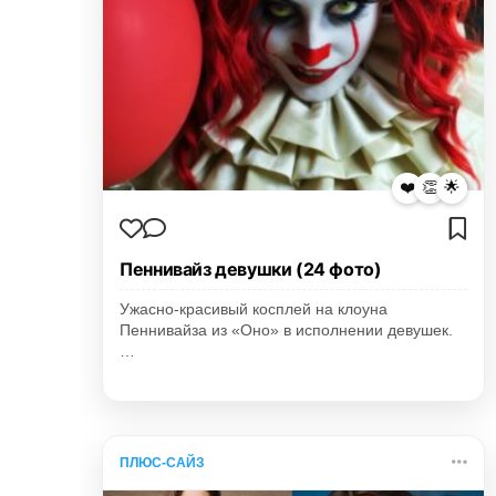
❤️
👏
🌟
Пеннивайз девушки (24 фото)
Ужасно-красивый косплей на клоуна
Пеннивайза из «Оно» в исполнении девушек.
…
ПЛЮС-САЙЗ