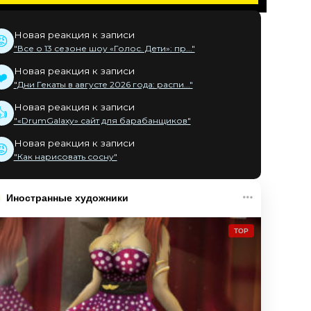
Новая реакция к записи
😡
"Все о 13 сезоне шоу «Голос. Дети»: пр..."
Новая реакция к записи
❤️
"Дни Гекаты в августе 2026 года: распи..."
Новая реакция к записи
👍
"«DrumGalaxy» сайт для барабанщиков"
Новая реакция к записи
😡
"Как нарисовать сосну"
Иностранные художники
TOP