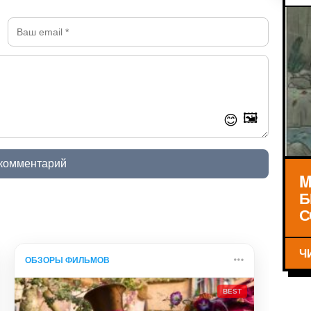
🖼️
😊
 комментарий
M
Б
С
Ч
ОБЗОРЫ ФИЛЬМОВ
BEST