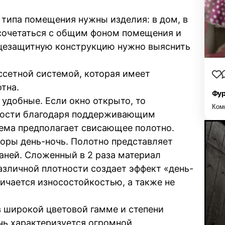
 типа помещения нужны изделия: в дом, в
 сочетаться с общим фоном помещения и
нцезащитную конструкцию нужно выяснить
ссетной системой, которая имеет
тна.
Фур
удобные. Если окно открыто, то
Ком
скости благодаря поддерживающим
ма предполагает свисающее полотно.
оры день-ночь. Полотно представляет
аней. Сложенный в 2 раза материал
азличной плотности создает эффект «день-
личается износостойкостью, а также не
 широкой цветовой гамме и степени
чь характеризуется огромной