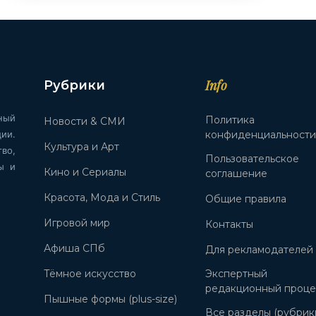
Info
Рубрики
ный
Политика
Новости & СМИ
ии.
конфиденциальност
Культура и Арт
во,
Пользовательское
ы и
Кино и Сериалы
соглашение
Красота, Мода и Стиль
Общие правила
Игровой мир
Контакты
Афиша СПб
Для рекламодателей
Тёмное искусство
Экспертный
редакционный проце
Пышные формы (plus-size)
Все разделы (рубрик