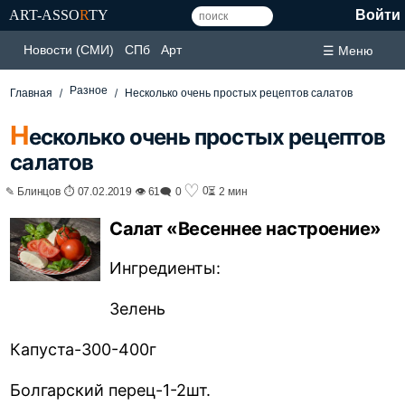
ART-ASSO
R
TY
Войти
Новости (СМИ)
СПб
Арт
☰ Меню
Разное
Главная
Несколько очень простых рецептов салатов
Н
есколько очень простых рецептов
салатов
♡
0
✎ Блинцов ⏱ 07.02.2019 👁 61
🗨 0
⏳ 2 мин
Салат «Весеннее настроение»
Ингредиенты:
Зелень
Капуста-300-400г
Болгарский перец-1-2шт.