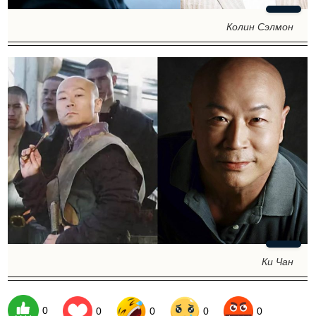
Колин Сэлмон
Ки Чан
0
0
0
0
0