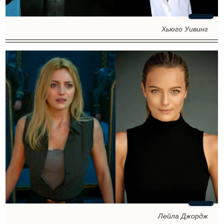
Хьюго Уивинг
Лейла Джордж