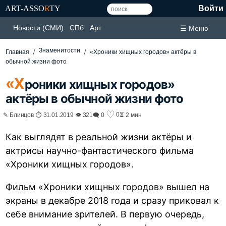
ART-ASSO
R
TY
Войти
Новости (СМИ)
СПб
Арт
☰ Меню
Знаменитости
Главная
«Хроники хищных городов» актёры в
обычной жизни фото
«Х
роники хищных городов»
актёры в обычной жизни фото
♡
0
✎ Блинцов ⏱ 31.01.2019 👁 321
🗨 0
⏳ 2 мин
Как выглядят в реальной жизни актёры и
актрисы научно-фантастического фильма
«Хроники хищных городов».
Фильм «Хроники хищных городов» вышел на
экраны в декабре 2018 года и сразу приковал к
себе внимание зрителей. В первую очередь,