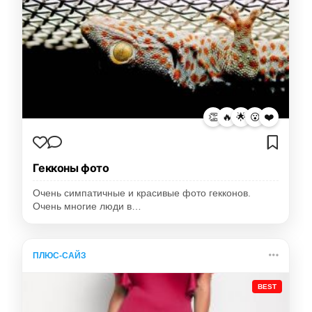
👏
🔥
🌟
😮
❤️
Гекконы фото
Очень симпатичные и красивые фото гекконов.
Очень многие люди в…
ПЛЮС-САЙЗ
BEST