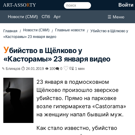
ART-ASSO
R
TY
Войти
Новости (СМИ)
СПб
Арт
☰ Меню
Новости (СМИ)
Главные новости
Главная
Убийство в Щёлково у
«Касторамы» 23 января видео
У
бийство в Щёлково у
«Касторамы» 23 января видео
♡
0
✎ Блинцов ⏱ 24.01.2019 👁 100
🗨 0
⏳ 1 мин
23 января в подмосковном
Щёлково произошло зверское
убийство. Прямо на парковке
возле гипермаркета «Castorama»
на женщину напал бывший муж.
Как стало известно, убийство