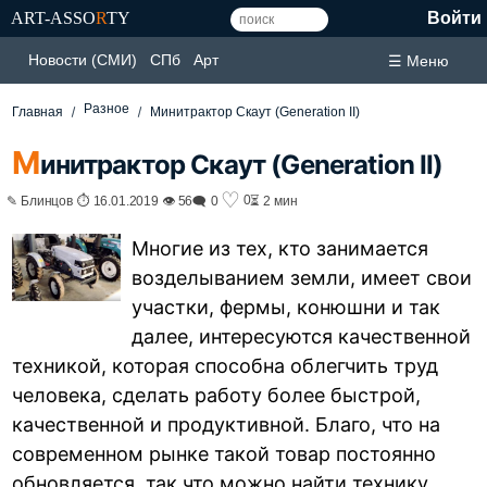
ART-ASSO
R
TY
Войти
Новости (СМИ)
СПб
Арт
☰ Меню
Разное
Главная
Минитрактор Скаут (Generation II)
М
инитрактор Скаут (Generation II)
♡
0
✎ Блинцов ⏱ 16.01.2019 👁 56
🗨 0
⏳ 2 мин
Многие из тех, кто занимается
возделыванием земли, имеет свои
участки, фермы, конюшни и так
далее, интересуются качественной
техникой, которая способна облегчить труд
человека, сделать работу более быстрой,
качественной и продуктивной. Благо, что на
современном рынке такой товар постоянно
обновляется, так что можно найти технику,