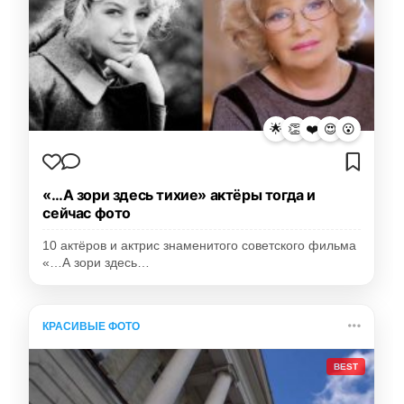
🌟
👏
❤️
😍
😮
«…А зори здесь тихие» актёры тогда и
сейчас фото
10 актёров и актрис знаменитого советского фильма
«…А зори здесь…
КРАСИВЫЕ ФОТО
BEST