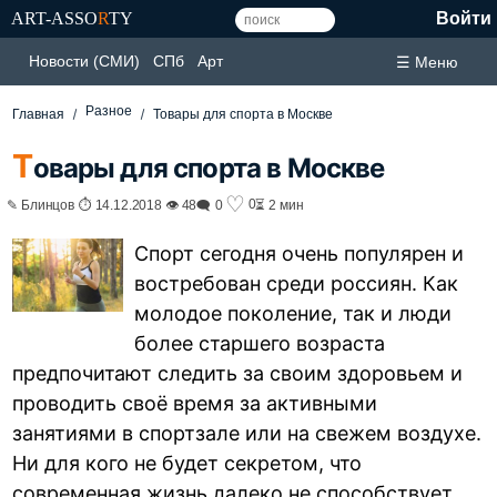
ART-ASSO
R
TY
Войти
Новости (СМИ)
СПб
Арт
☰ Меню
Разное
Главная
Товары для спорта в Москве
Т
овары для спорта в Москве
♡
0
✎ Блинцов ⏱ 14.12.2018 👁 48
🗨 0
⏳ 2 мин
Спорт сегодня очень популярен и
востребован среди россиян. Как
молодое поколение, так и люди
более старшего возраста
предпочитают следить за своим здоровьем и
проводить своё время за активными
занятиями в спортзале или на свежем воздухе.
Ни для кого не будет секретом, что
современная жизнь далеко не способствует