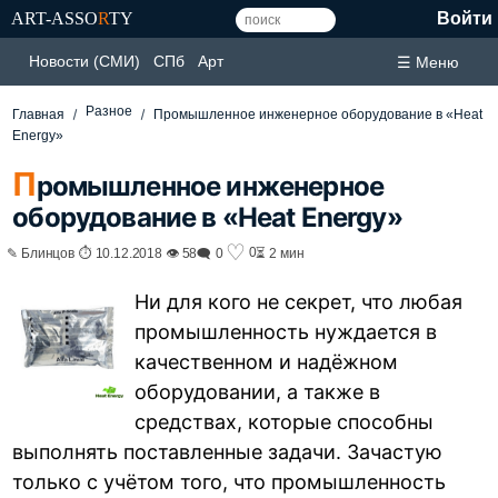
ART-ASSO
R
TY
Войти
Новости (СМИ)
СПб
Арт
☰ Меню
Разное
Главная
Промышленное инженерное оборудование в «Heat
Energy»
П
ромышленное инженерное
оборудование в «Heat Energy»
♡
0
✎ Блинцов ⏱ 10.12.2018 👁 58
🗨 0
⏳ 2 мин
Ни для кого не секрет, что любая
промышленность нуждается в
качественном и надёжном
оборудовании, а также в
средствах, которые способны
выполнять поставленные задачи. Зачастую
только с учётом того, что промышленность