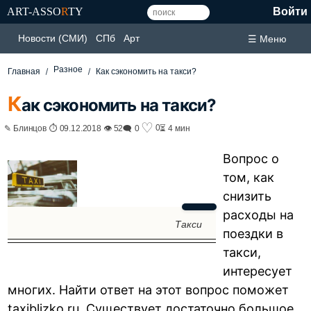
ART-ASSO
R
TY
Войти
Новости (СМИ)
СПб
Арт
☰ Меню
Разное
Главная
Как сэкономить на такси?
К
ак сэкономить на такси?
♡
0
✎ Блинцов ⏱ 09.12.2018 👁 52
🗨 0
⏳ 4 мин
Вопрос о
том, как
снизить
расходы на
Такси
поездки в
такси,
интересует
многих. Найти ответ на этот вопрос поможет
taxiblizko.ru
. Существует достаточно большое