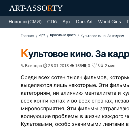
ART-ASSO
R
TY
Новости (СМИ)
СПб
Арт
Dark Art
World Girls
Арт
Красивые фото
Главная
Культовое кино. За кадром
К
ультовое кино. За кад
♡
0
✎ Блинцов ⏱ 25.01.2013 👁 155
🗨 0
⏳ 2 мин
Среди всех сотен тысяч фильмов, которые
выделяются лишь некоторые. Эти фильм
категориям, ни влиянию менталитета и к
всех континентах и во всех странах, нез
мировосприятия. Эти фильмы затрагиваю
волнующие проблемы в жизни каждого че
Культовыми, особо значимыми лентами во