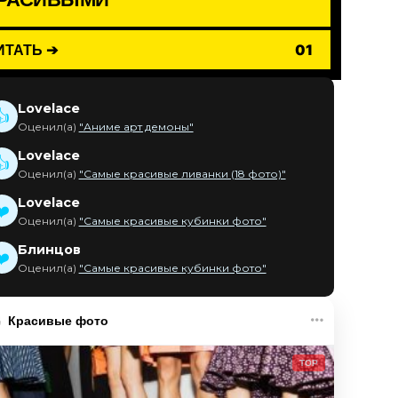
ИТАТЬ ➔
01
Lovelace
👍
Оценил(а)
"Аниме арт демоны"
Lovelace
👍
Оценил(а)
"Самые красивые ливанки (18 фото)"
Lovelace
❤️
Оценил(а)
"Самые красивые кубинки фото"
Блинцов
❤️
Оценил(а)
"Самые красивые кубинки фото"
Красивые фото
TOP