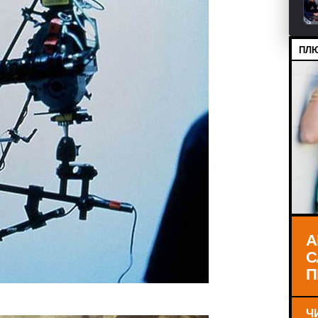
ПЛЮ
А
С
П
Ч