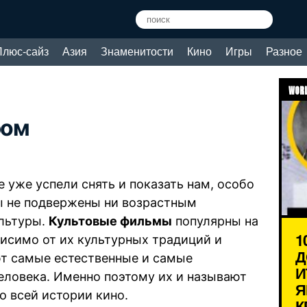
Плюс-сайз
Азия
Знаменитости
Кино
Игры
Разное
WORL
ром
 уже успели снять и показать нам, особо
ы не подвержены ни возрастным
ультуры.
Культовые фильмы
популярны на
1
ависимо от их культурных традиций и
Д
т самые естественные и самые
И
ловека. Именно поэтому их и называют
Я
 всей истории кино.
К