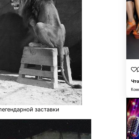
Что
Ком
легендарной заставки