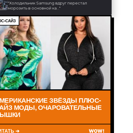
"
Холодильник Samsung вдруг перестал
морозить в основной ка...
"
С-САЙЗ
МЕРИКАНСКИЕ ЗВЁЗДЫ ПЛЮС-
АЙЗ МОДЫ, ОЧАРОВАТЕЛЬНЫЕ
ЫШКИ
ИТАТЬ ➔
WOW!