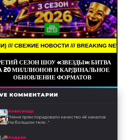
И /// BREAKING NEWS /// НОВОСТИ (СМИ) /// СВ
РЕТИЙ СЕЗОН ШОУ «ЗВЕЗДЫ»: БИТВА
А 20 МИЛЛИОНОВ И КАРДИНАЛЬНОЕ
ОБНОВЛЕНИЕ ФОРМАТОВ
IVE КОММЕНТАРИИ
Александр
"
Меня прям порадовало качество 4K каналов.
На большом тели...
"
Андрей