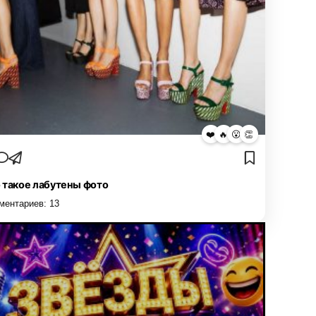
❤️
🔥
😮
👏
 такое лабутены фото
ментариев:
13