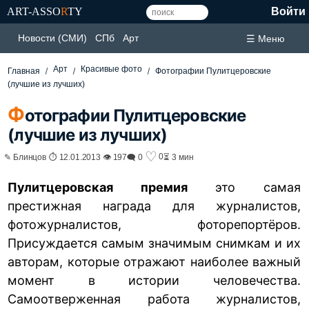
ART-ASSO
R
TY
Войти
Новости (СМИ)
СПб
Арт
☰ Меню
Арт
Красивые фото
Главная
Фотографии Пулитцеровские
(лучшие из лучших)
Ф
отографии Пулитцеровские
(лучшие из лучших)
♡
0
✎ Блинцов ⏱ 12.01.2013 👁 197
🗨 0
⏳ 3 мин
Пулитцеровская премия
это самая
престижная награда для журналистов,
фотожурналистов, фоторепортёров.
Присуждается самым значимым снимкам и их
авторам, которые отражают наиболее важный
момент в истории человечества.
Самоотверженная работа журналистов,