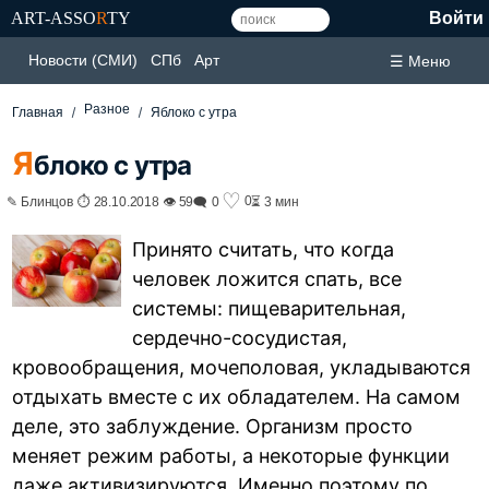
ART-ASSO
R
TY
Войти
Новости (СМИ)
СПб
Арт
☰ Меню
Разное
Главная
Яблоко с утра
Я
блоко с утра
♡
0
✎ Блинцов ⏱ 28.10.2018 👁 59
🗨 0
⏳ 3 мин
Принято считать, что когда
человек ложится спать, все
системы: пищеварительная,
сердечно-сосудистая,
кровообращения, мочеполовая, укладываются
отдыхать вместе с их обладателем. На самом
деле, это заблуждение. Организм просто
меняет режим работы, а некоторые функции
даже активизируются. Именно поэтому по