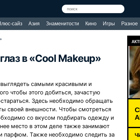
Плюс-сайз
Азия
Знаменитости
Кино
Игры
Разное
»
АКТ
глаз в «Cool Makeup»
 выглядеть самыми красивыми и
го чтобы этого добиться, зачастую
остараться. Здесь необходимо обращать
С
кты своей внешности. Чтобы смотреться
А
еобходимо со вкусом подбирать одежду и
нее место в этом деле также занимают
и парфюм. Также необходимо следить за
Ч