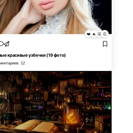
❤️
🔥
😮
👏
ые красивые узбечки (19 фото)
ментариев:
12