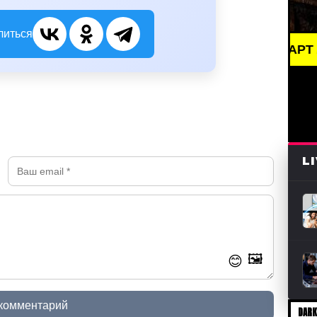
литься
BREAKING NEWS /// АРТ /// ПИСАТЕ
L
🖼️
😊
 комментарий
DARK