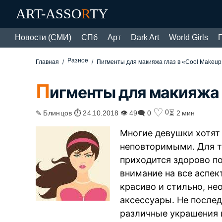
ART-ASSO
R
TY
Новости (СМИ)
СПб
Арт
Dark Art
World Girls
Разное
Главная
Пигменты для макияжа глаз в «Cool Makeup
П
игменты для макияжа 
♡
0
✎ Блинцов ⏱ 24.10.2018 👁 49
🗨 0
⏳ 2 мин
Многие девушки хотят
неповторимыми. Для то
приходится здорово п
внимание на все аспе
красиво и стильно, н
аксессуары. Не послед
различные украшения 