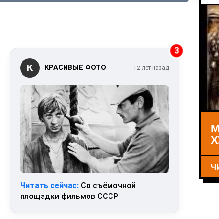
3
К
КРАСИВЫЕ ФОТО
12 лет назад
М
Х
Ч
Читать сейчас:
Со съёмочной
площадки фильмов СССР