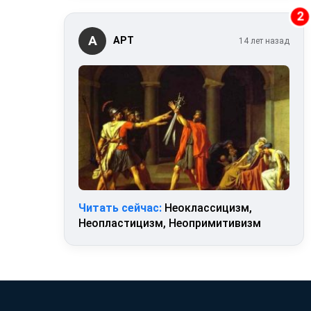
2
А
АРТ
14 лет назад
Читать сейчас:
Неоклассицизм,
Неопластицизм, Неопримитивизм