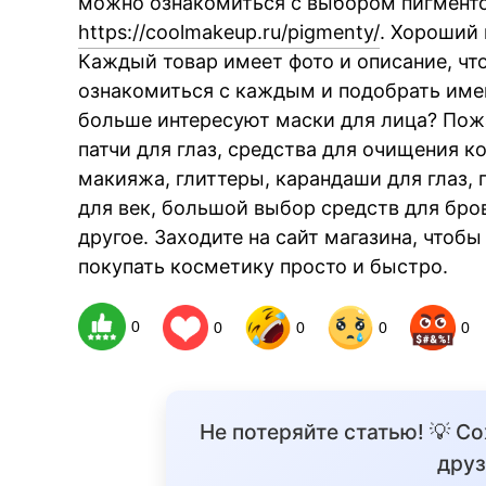
можно ознакомиться с выбором пигментов
https://coolmakeup.ru/pigmenty/
. Хороший 
Каждый товар имеет фото и описание, чт
ознакомиться с каждым и подобрать имен
больше интересуют маски для лица? Пожа
патчи для глаз, средства для очищения к
макияжа, глиттеры, карандаши для глаз, 
для век, большой выбор средств для бров
другое. Заходите на сайт магазина, чтоб
покупать косметику просто и быстро.
0
0
0
0
0
Не потеряйте статью! 💡 С
друз