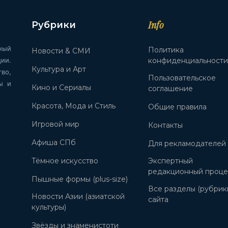
Info
Рубрики
ный
Политика
Новости & СМИ
ии.
конфиденциальност
Культура и Арт
во,
Пользовательское
ы и
Кино и Сериалы
соглашение
Красота, Мода и Стиль
Общие правила
Игровой мир
Контакты
Афиша СПб
Для рекламодателей
Тёмное искусство
Экспертный
редакционный проце
Пышные формы (plus-size)
Все разделы (рубрик
Новости Азии (азиатской
сайта
культуры)
Звёзды и знаменистоти