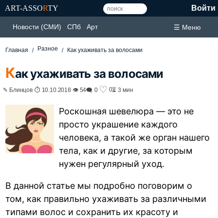
ART-ASSO
R
TY
Войти
Новости (СМИ)
СПб
Арт
☰ Меню
Разное
Главная
Как ухаживать за волосами
К
ак ухаживать за волосами
♡
0
✎ Блинцов ⏱ 10.10.2018 👁 54
🗨 0
⏳ 3 мин
Роскошная шевелюра — это не
просто украшение каждого
человека, а такой же орган нашего
тела, как и другие, за которым
нужен регулярный уход.
В данной статье мы подробно поговорим о
том, как правильно ухаживать за различными
типами волос и сохранить их красоту и