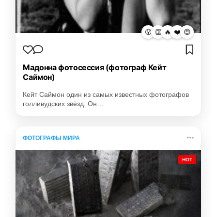
😮
👏
🔥
❤️
😍
Мадонна фотосессия (фотограф Кейт
Саймон)
Кейт Саймон один из самых известных фотографов
голливудских звёзд. Он…
ФОТОГРАФЫ МИРА
HOT