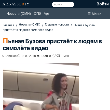
ART-ASSO
R
TY
Войти
Новости (СМИ)
СПб
Арт
☰ Меню
Новости (СМИ)
Главные новости
Главная
Пьяная Бузова
пристаёт к людям в самолёте видео
П
ьяная Бузова пристаёт к людям в
самолёте видео
♡
0
✎ Блинцов ⏱ 18.09.2018 👁 100
🗨 0
⏳ 1 мин