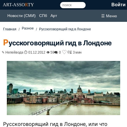
ART-ASSO
R
TY
Войти
Новости (СМИ)
СПб
Арт
☰ Меню
Разное
Главная
Русскоговорящий гид в Лондоне
Р
усскоговорящий гид в Лондоне
♡
0
✎ Непейвода ⏱ 01.12.2012 👁 59
🗨 0
⏳ 3 мин
Русскоговорящий гид в Лондоне, или что