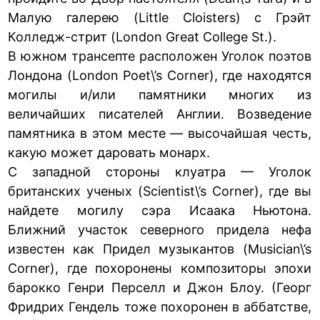
Малую галерею (Little Cloisters) с Грэйт
Колледж-стрит (London Great College St.).
В южном трансепте расположен Уголок поэтов
Лондона (London Poet\’s Corner), где находятся
могилы и/или памятники многих из
величайших писателей Англии. Возведение
памятника в этом месте — высочайшая честь,
какую может даровать монарх.
С западной стороны клуатра — Уголок
британских ученых (Scientist\’s Corner), где вы
найдете могилу сэра Исаака Ньютона.
Ближний участок северного придела нефа
известен как Придел музыкантов (Musician\’s
Corner), где похоронены композиторы эпохи
барокко Генри Перселл и Джон Блоу. (Георг
Фридрих Гендель тоже похоронен в аббатстве,