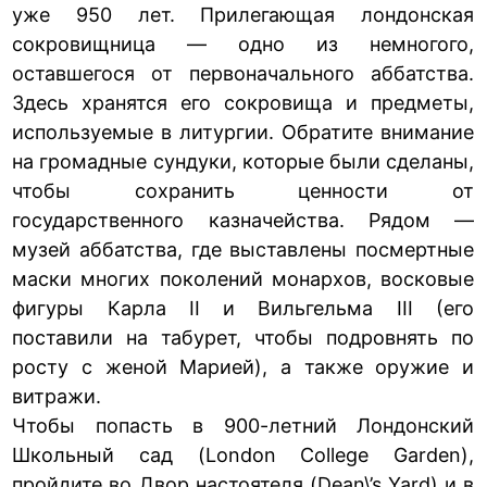
уже 950 лет. Прилегающая лондонская
сокровищница — одно из немногого,
оставшегося от первоначального аббатства.
Здесь хранятся его сокровища и предметы,
используемые в литургии. Обратите внимание
на громадные сундуки, которые были сделаны,
чтобы сохранить ценности от
государственного казначейства. Рядом —
музей аббатства, где выставлены посмертные
маски многих поколений монархов, восковые
фигуры Карла II и Вильгельма III (его
поставили на табурет, чтобы подровнять по
росту с женой Марией), а также оружие и
витражи.
Чтобы попасть в 900-летний Лондонский
Школьный сад (London College Garden),
пройдите во Двор настоятеля (Dean\’s Yard) и в