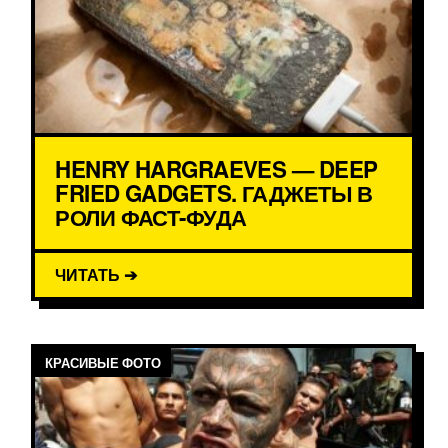
HENRY HARGRAEVES — DEEP
FRIED GADGETS. ГАДЖЕТЫ В
РОЛИ ФАСТ-ФУДА
ЧИТАТЬ ➔
КРАСИВЫЕ ФОТО