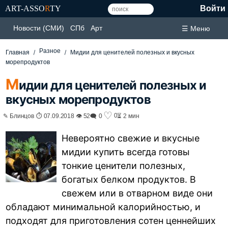
ART-ASSO
R
TY
Войти
Новости (СМИ)
СПб
Арт
☰ Меню
Разное
Главная
Мидии для ценителей полезных и вкусных
морепродуктов
М
идии для ценителей полезных и
вкусных морепродуктов
♡
0
✎ Блинцов ⏱ 07.09.2018 👁 52
🗨 0
⏳ 2 мин
Невероятно свежие и вкусные
мидии купить всегда готовы
тонкие ценители полезных,
богатых белком продуктов. В
свежем или в отварном виде они
обладают минимальной калорийностью, и
подходят для приготовления сотен ценнейших