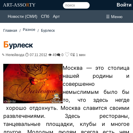
ART-ASSO
R
TY
Войти
Новости (СМИ)
СПб
Арт
☰ Меню
Разное
Главная
Бурлеск
Б
урлеск
♡
0
✎ Непейвода ⏱ 07.11.2012 👁 49
🗨 0
⏳ 1 мин
Москва — это столица
нашей родины и
совершенно
немыслимым было бы
то, что здесь негде
хорошо отдохнуть. Москва славится своими
развлечениями. Здесь рестораны,
танцевальные площадки, клубы и многое
другое. Молодым людям всегда есть чем