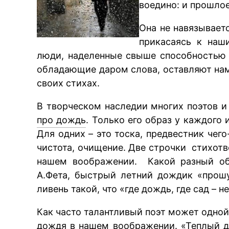
воедино: и прошлое
Она не навязывает
прикасаясь к наш
люди, наделенные свыше способностью т
обладающие даром слова, оставляют нам
своих стихах.
В творческом наследии многих поэтов 
про дождь
. Только его образ у каждого
Для одних – это тоска, предвестник чег
чистота, очищение. Две строчки стихот
нашем воображении. Какой разный об
А.Фета, быстрый летний дождик «прош
ливень такой, что «где дождь, где сад – 
Как часто талантливый поэт может одно
дождя
в нашем воображении. «Теплый до