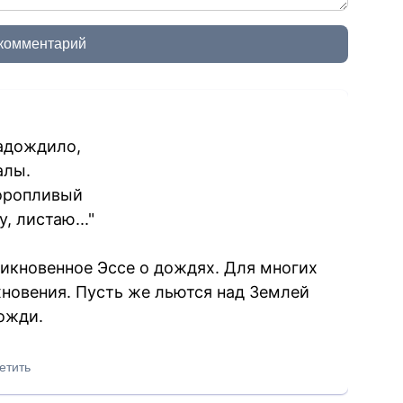
 комментарий
задождило,
алы.
оропливый
, листаю..."
никновенное Эссе о дождях. Для многих
хновения. Пусть же льются над Землей
ожди.
етить