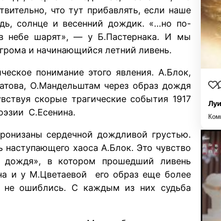
твительно, что тут прибавлять, если наше
дь, солнце и весенний дождик. «…но по-
 небе шарят», — у Б.Пастернака. И мы
 грома и начинающийся летний ливень.
ческое понимание этого явления. А.Блок,
хматова, О.Мандельштам через образ дождя
увствуя скорые трагические события 1917
Луи
поэзии С.Есенина.
Ком
пронизаны сердечной дождливой грустью.
ь наступающего хаоса А.Блок. Это чувство
е дождя», в котором прошедший ливень
на и у М.Цветаевой его образ еще более
 не ошиблись. С каждым из них судьба