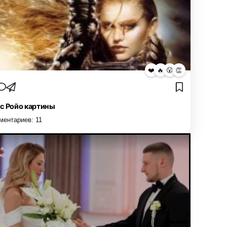
❤️
🔥
😮
👏
с Ройо картины
ментариев:
11