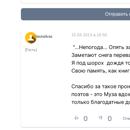
Отправить
15.04.2013 в 16:56
leonidvas
"...Непогода... Опять 
(Гость)
Заметают снега перев
Я под шорох дождя т
Свою память, как книгу
Спасибо за такое про
поэтов - это Муза вдо
только благодатные д
0
0
👍
👎
Отв