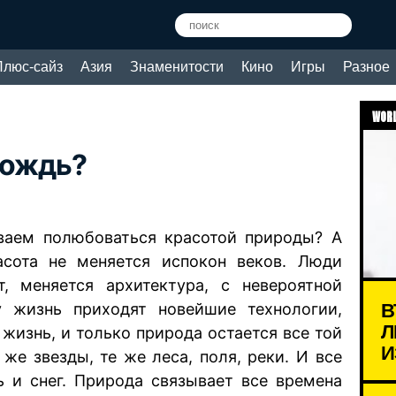
Плюс-сайз
Азия
Знаменитости
Кино
Игры
Разное
WORL
дождь?
ваем полюбоваться красотой природы? А
сота не меняется испокон веков. Люди
т, меняется архитектура, с невероятной
В
 жизнь приходят новейшие технологии,
Л
жизнь, и только природа остается все той
И
 же звезды, те же леса, поля, реки. И все
 и снег. Природа связывает все времена