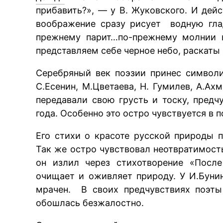
прибавить?», — у В. Жуковского. И дейс
воображение сразу рисует водную гла
прежнему парит…по-прежнему молнии в
представляем себе черное небо, раскаты
Серебряный век поэзии принес символи
С.Есенин, М.Цветаева, Н. Гумилев, А.А
передавали свою грусть и тоску, предч
года. Особенно это остро чувствуется в 
Его стихи о красоте русской природы 
Так же остро чувствовал неотвратимост
он излил через стихотворение «Посл
очищает и оживляет природу. У И.Буни
мрачен. В своих предчувствиях поэты
обошлась безжалостно.