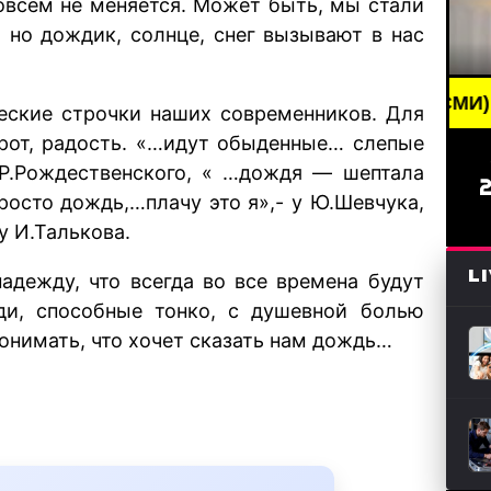
овсем не меняется. Может быть, мы стали
 но дождик, солнце, снег вызывают в нас
BREAKING NEWS /// НОВОСТИ (СМИ) /// СВЕЖИЕ Н
ческие строчки наших современников. Для
орот, радость. «…идут обыденные… слепые
у Р.Рождественского, « …дождя — шептала
 просто дождь,…плачу это я»,- у Ю.Шевчука,
у И.Талькова.
L
адежду, что всегда во все времена будут
и, способные тонко, с душевной болью
понимать, что хочет сказать нам дождь…