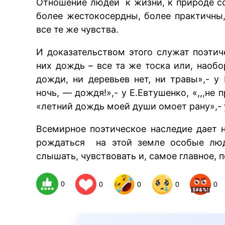
Отношение людей к жизни, к природе с
более жестокосердны, более практичны,
все те же чувства.
И доказательством этого служат поэти
них дождь – все та же тоска или, наоб
дожди, ни деревьев нет, ни травы»,- 
ночь, — дождя!»,- у Е.Евтушенко, «,,,не
«летний дождь моей души омоет рану»,- 
Всемирное поэтическое наследие дает н
рождаться на этой земле особые люд
слышать, чувствовать и, самое главное, 
0
0
0
0
0