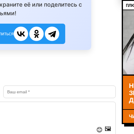
охраните её или поделитесь с
ПЛЮ
ьями!
литься
Н
З
Д
Ч
🖼️
😊