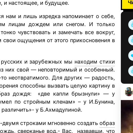
Ч
, и настоящее, и будущее.
ся нам и лишь изредка напоминает о себе,
им лицам дождем или снегом. И только
онко чувствовать и замечать все вокруг,
 свои ощущения от этого прикосновения в
и русских и зарубежных мы
находим стихи
 из них свой — неповторимый и особенный.
о-то неотвратимого. Для других — радость,
ворения способны вызвать целую картину в
раз дождя: «две капли брызнули» — у
умел по стройным кленам» – у И.Бунина,
не различить»- у Б.Ахмадулиной.
й-двумя строками мгновенно создать
образ
ждь, сверканье вод.- Вас, назвавши, что