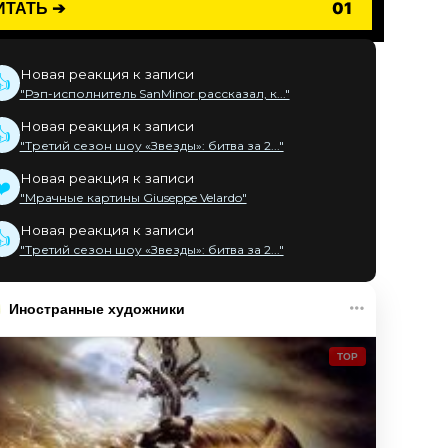
ИТАТЬ ➔
01
Новая реакция к записи
👍
"Рэп-исполнитель SanMinor рассказал, к..."
Новая реакция к записи
👍
"Третий сезон шоу «Звезды»: битва за 2..."
Новая реакция к записи
❤️
"Мрачные картины Giuseppe Velardo"
Новая реакция к записи
👍
"Третий сезон шоу «Звезды»: битва за 2..."
Иностранные художники
TOP