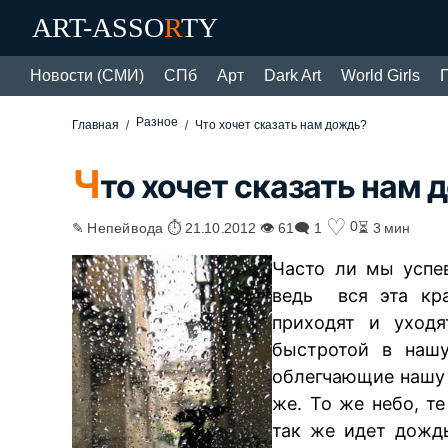
ART-ASSO
R
TY
Новости (СМИ)
СПб
Арт
Dark Art
World Girls
Разное
Главная
Что хочет сказать нам дождь?
Ч
то хочет сказать нам 
♡
0
✎ Непейвода ⏱ 21.10.2012 👁 61
🗨 1
⏳ 3 мин
Часто ли мы успе
ведь вся эта кра
приходят и уходя
быстротой в нашу
облегчающие нашу 
же. То же небо, те
так же идет дождь