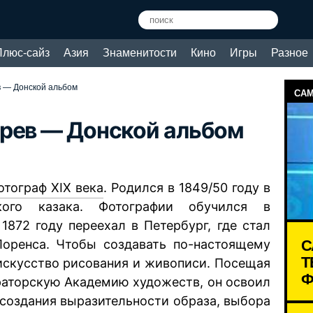
Плюс-сайз
Азия
Знаменитости
Кино
Игры
Разное
 — Донской альбом
САМ
ырев — Донской альбом
отограф XIX века
. Родился в 1849/50 году в
ого казака. Фотографии обучился в
1872 году переехал в Петербург, где стал
С
Лоренса. Чтобы создавать по-настоящему
Т
искусство рисования и живописи. Посещая
Ф
аторскую Академию художеств, он освоил
 создания выразительности образа, выбора