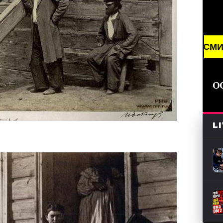
NG NEWS /// НОВОСТИ (СМИ) /// СВЕЖИЕ НОВОСТИ
О
L