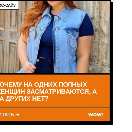
С-САЙЗ
ОЧЕМУ НА ОДНИХ ПОЛНЫХ
ЕНЩИН ЗАСМАТРИВАЮТСЯ, А
А ДРУГИХ НЕТ?
ИТАТЬ ➔
WOW!