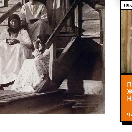
ПЛЮ
П
Ж
Н
Ч