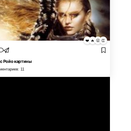
❤️
🔥
😮
👏
с Ройо картины
ментариев:
11