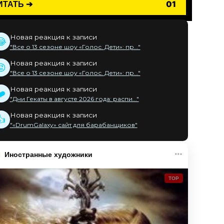
ИТАТЬ ➔
01
Новая реакция к записи
😂
"Все о 13 сезоне шоу «Голос. Дети»: пр..."
Новая реакция к записи
😡
"Все о 13 сезоне шоу «Голос. Дети»: пр..."
Новая реакция к записи
❤️
"Дни Гекаты в августе 2026 года: распи..."
Новая реакция к записи
👍
"«DrumGalaxy» сайт для барабанщиков"
Иностранные художники
TOP