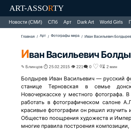
ART-ASSO
R
TY
Новости (СМИ)
СПб
Арт
Dark Art
World Girls
Арт
Фотографы мира
Главная
Иван Васильевич Болдырев
И
ван Васильевич Болд
♡
0
✎ Блинцов ⏱ 25.02.2015 👁 221
🗨 0
⏳ 2 мин
Болдырев Иван Васильевич — русский
ф
станице Терновская в семье донск
Новочеркасске у местного фотографа. В 
работать в фотографическом салоне А.
красивые фотографии он решил изучить 
Общество поощрения художеств и Импер
многие правила построения композиции,