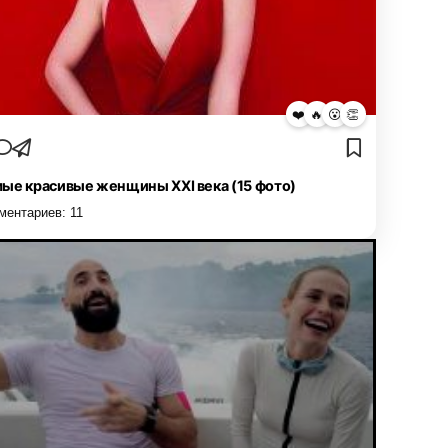
❤️
🔥
😮
👏
ые красивые женщины XXI века (15 фото)
ментариев:
11