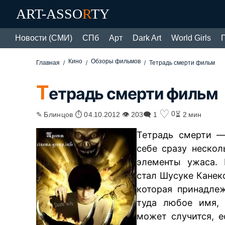
ART-ASSO
R
TY
Новости (СМИ)
СПб
Арт
Dark Art
World Girls
Кино
Обзоры фильмов
Главная
Тетрадь смерти фильм
Т
етрадь смерти фильм
♡
0
✎ Блинцов ⏱ 04.10.2012 👁 203
🗨 1
⏳ 2 мин
Тетрадь смерти 
себе сразу неско
элементы ужаса.
стал Шусуке Канек
которая принадле
туда любое имя, 
может случится, е