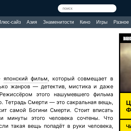
Плюс-сайз
Азия
Знаменитости
Кино
Игры
Разное
DARK
—
японский фильм
, который совмещает в
лько жанров — детектив, мистика и даже
 Режиссёром этого нашумевшего фильма
Ц
о. Тетрадь Смерти — это сакральная вещь,
Ф
жит самой Богини Смерти. Стоит вписать
и минуты этого человека сочтены. Что
сли такая вещь попадёт в руки человека,
Ч