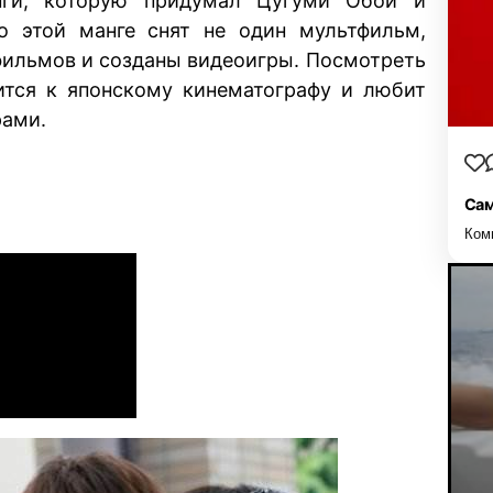
нги, которую придумал Цугуми Обой и
о этой манге снят не один мультфильм,
 фильмов и созданы видеоигры. Посмотреть
ится к японскому кинематографу и любит
рами.
Сам
Ком