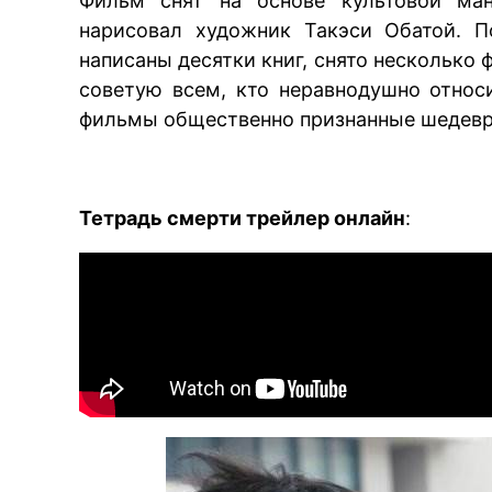
Фильм снят на основе культовой ма
нарисовал художник Такэси Обатой. П
написаны десятки книг, снято несколько
советую всем, кто неравнодушно относ
фильмы общественно признанные шедев
Тетрадь смерти трейлер онлайн
: