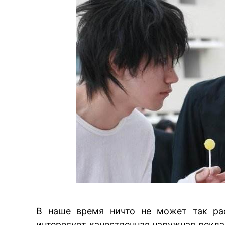
BRE
В наше время ничто не может так рас
интересует
качественная наружная рекл