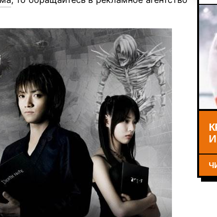
К
И
Ч