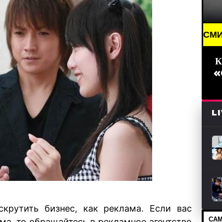
AKING NEWS /// НОВОСТИ (СМИ) /// СВЕЖИЕ НОВО
К
«
L
крутить бизнес, как реклама. Если вас
САМ
ама
, то обращайтесь в рекламное агентство