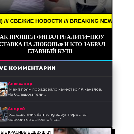
СТИ /// BREAKING NEWS /// НОВОСТИ (СМИ) /// С
АК ПРОШЕЛ ФИНАЛ РЕАЛИТИ-ШОУ
СТАВКА НА ЛЮБОВЬ» И КТО ЗАБРАЛ
ГЛАВНЫЙ КУШ
IVE КОММЕНТАРИИ
Александр
"
Меня прям порадовало качество 4K каналов.
На большом тели...
"
Андрей
"
Холодильник Samsung вдруг перестал
морозить в основной ка...
"
ЫЕ КРАСИВЫЕ ДЕВУШКИ