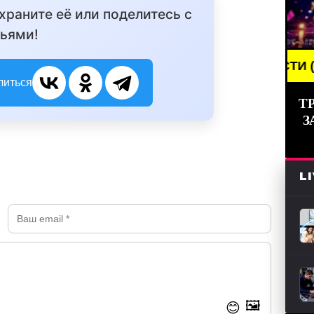
охраните её или поделитесь с
ьями!
BREAKING NEWS /// НОВОСТИ (СМИ) /// СВ
литься
Т
З
L
🖼️
😊