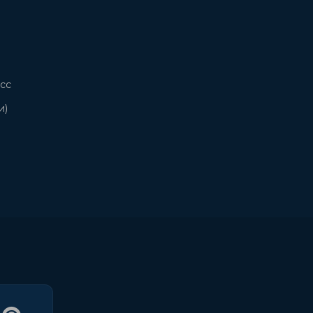
сс
и)