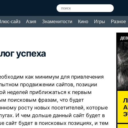
Плюс-сайз
Азия
Знаменитости
Кино
Игры
Разное
ДЕВ
лог успеха
еобходим как минимум для привлечения
опытном продвижении сайтов, позиции
дой неделей приближаться к первым
Л
ым поисковым фразам, что будет
А
янному росту новых посетителей, которые
Э
угах. И чем дольше данный сайт будет в
ше сайт будет в поисковых позициях, и тем