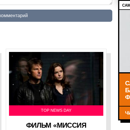
САМ
 комментарий
С
Б
Ф
TOP NEWS DAY
Ч
ФИЛЬМ «МИССИЯ