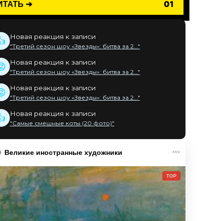
ИТАТЬ ➔
01
Новая реакция к записи
👍
"Третий сезон шоу «Звезды»: битва за 2..."
Новая реакция к записи
😡
"Третий сезон шоу «Звезды»: битва за 2..."
Новая реакция к записи
😡
"Третий сезон шоу «Звезды»: битва за 2..."
Новая реакция к записи
👍
"Самые смешные коты (20 фото)"
Великие иностранные художники
TOP