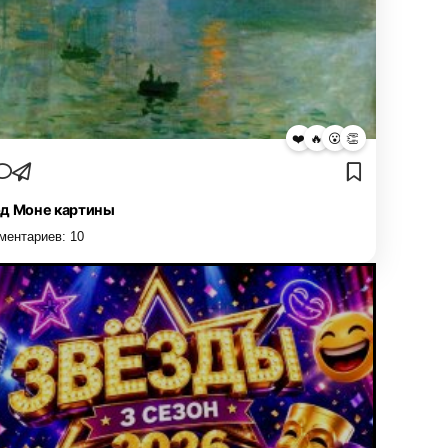
❤️
🔥
😮
👏
д Моне картины
ментариев:
10