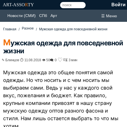
ART-ASSO
R
TY
Войти
Новости (СМИ)
СПб
Арт
☰ Меню
Разное
Главная
Мужская одежда для повседневной жизни
М
ужская одежда для повседневной
жизни
♡
0
✎ Блинцов ⏱ 11.08.2018 👁 50
🗨 0
⏳ 3 мин
Мужская одежда это общее понятия самой
одежды. Но что носить и с чем носить мы
выбираем сами. Ведь у нас у каждого свой
вкус, пожелания и бюджет. Как правило,
крупные компании привозят в нашу страну
мужскую одежду оптов разного фасона и
стиля. Нам лишь остается выбрать то что мы
хотим.