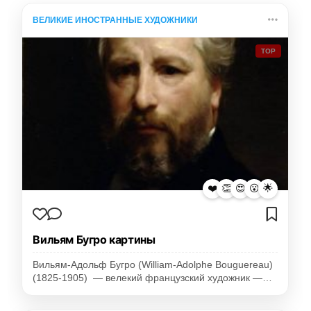
ВЕЛИКИЕ ИНОСТРАННЫЕ ХУДОЖНИКИ
TOP
❤️
👏
😍
😮
🌟
Вильям Бугро картины
Вильям-Адольф Бугро (William-Adolphe Bouguereau)
(1825-1905) — велекий французский художник —…