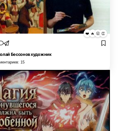
❤️
🔥
😮
👏
олай Бессонов художник
ментариев:
15