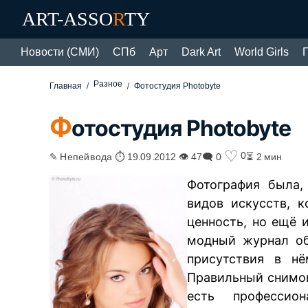
ART-ASSO
R
TY
Новости (СМИ)
СПб
Арт
Dark Art
World Girls
Разное
Главная
Фотостудия Photobyte
Ф
отостудия Photobyte
♡
0
✎ Непейвода ⏱ 19.09.2012 👁 47
🗨 0
⏳ 2 мин
Фотография была,
видов искусств, 
ценность, но ещё 
модный журнал об
присутствия в нё
Правильный снимок
есть профессион