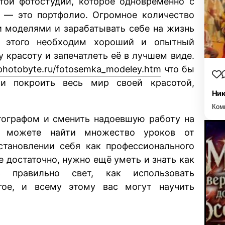
той фотостудии, которое одновременно с
м — это портфолио. Огромное количество
и моделями и зарабатывать себе на жизнь
ля этого необходим хороший и опытный
 красоту и запечатлеть её в лучшем виде.
/photobyte.ru/fotosemka_modeley.htm
что бы
и покроить весь мир своей красотой,
Ник
Ком
тографом и сменить надоевшую работу на
 можете найти множество уроков от
становлении себя как профессионального
е достаточно, нужно ещё уметь и знать как
 правильно свет, как использовать
гое, и всему этому вас могут научить