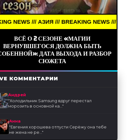
 /// АЗИЯ /// BREAKING NEWS /// АЗИЯ ///
ВСЁ О 2 СЕЗОНЕ «МАГИИ
ВЕРНУВШЕГОСЯ ДОЛЖНА БЫТЬ
СОБЕННОЙ»: ДАТА ВЫХОДА И РАЗБОР
СЮЖЕТА
IVE КОММЕНТАРИИ
Андрей
"
Холодильник Samsung вдруг перестал
морозить в основной ка...
"
Анна
"
Евгения хорошева отпусти Серёжу она тебе
не жена не ре...
"