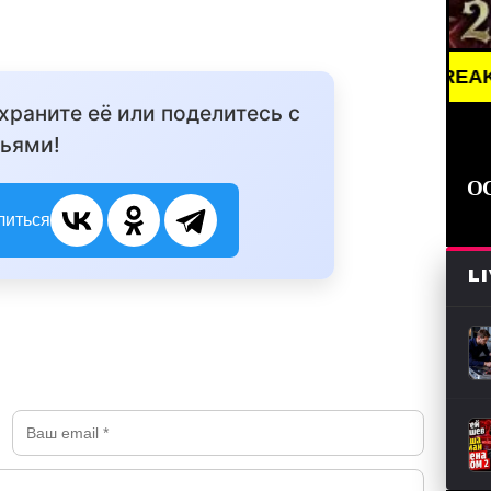
BREAKING NEWS
охраните её или поделитесь с
ьями!
О
литься
L