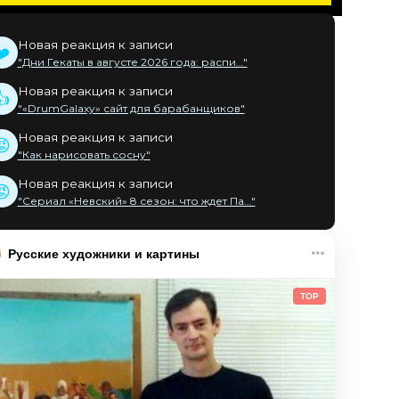
Новая реакция к записи
❤️
"Дни Гекаты в августе 2026 года: распи..."
Новая реакция к записи
👍
"«DrumGalaxy» сайт для барабанщиков"
Новая реакция к записи
😡
"Как нарисовать сосну"
Новая реакция к записи
😡
"Сериал «Невский» 8 сезон: что ждет Па..."
Русские художники и картины
TOP