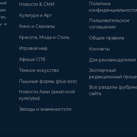
ный
Политика
Новости & СМИ
ии.
конфиденциальност
Культура и Арт
во,
Пользовательское
ы и
Кино и Сериалы
соглашение
Красота, Мода и Стиль
Общие правила
Игровой мир
Контакты
Афиша СПб
Для рекламодателей
Тёмное искусство
Экспертный
редакционный проце
Пышные формы (plus-size)
Все разделы (рубрик
Новости Азии (азиатской
сайта
культуры)
Звёзды и знаменистоти