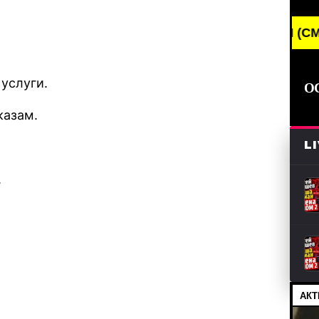
BREAKING NEWS /// НОВОСТИ (СМИ) /// СВЕЖИ
услуги.
О
казам.
L
.
АКТ