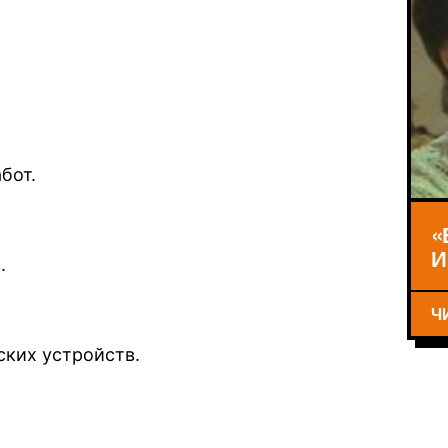
бот.
«
И
.
Ч
ских устройств.