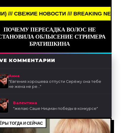
Е НОВОСТИ /// BREAKING NEWS /// НОВОСТИ (СМИ
ПОЧЕМУ ПЕРЕСАДКА ВОЛОС НЕ
СТАНОВИЛА ОБЛЫСЕНИЕ СТРИМЕРА
БРАТИШКИНА
IVE КОММЕНТАРИИ
Анна
"
Евгения хорошева отпусти Серёжу она тебе
не жена не ре...
"
Валентина
"
желаю Саше Ницман победы в конкурсе
"
ЁРЫ ТОГДА И СЕЙЧАС