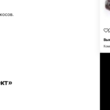
косов.
Вым
Ком
ект»