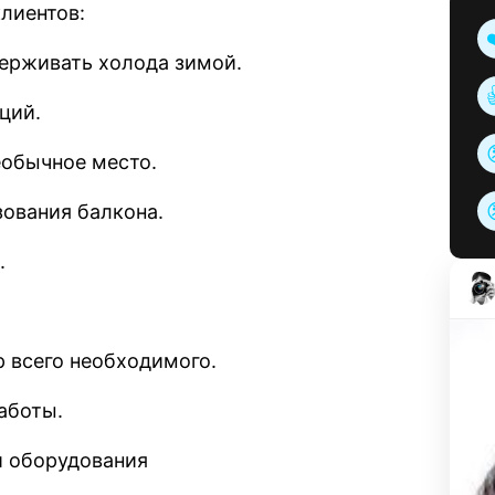
лиентов:
ерживать холода зимой.
ций.
еобычное место.
ования балкона.
.
р всего необходимого.
аботы.
и оборудования