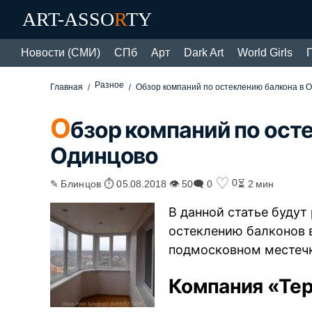
ART-ASSO
R
TY
Новости (СМИ)
СПб
Арт
Dark Art
World Girls
Разное
Главная
Обзор компаний по остеклению балкона в 
О
бзор компаний по ост
Одинцово
♡
0
✎ Блинцов ⏱ 05.08.2018 👁 50
🗨 0
⏳ 2 мин
В данной статье буду
остеклению балконов 
подмосковном местечк
Компания «Те