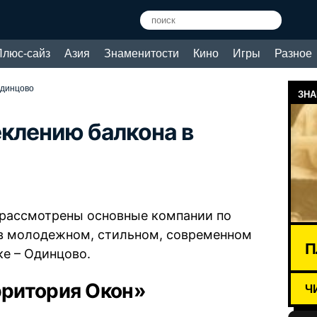
Плюс-сайз
Азия
Знаменитости
Кино
Игры
Разное
Одинцово
ЗНА
еклению балкона в
т рассмотрены основные компании по
в молодежном, стильном, современном
П
е – Одинцово.
рритория Окон»
Ч