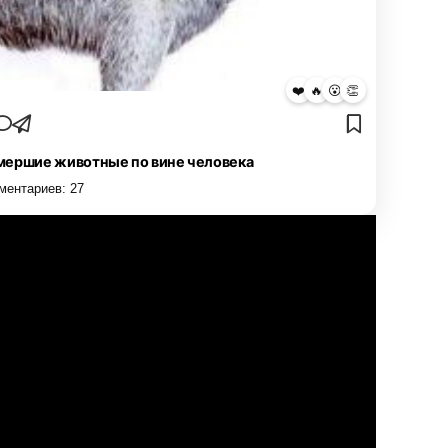
❤️
🔥
😮
👏
ершие животные по вине человека
ментариев:
27