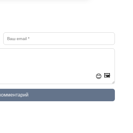
🖼️
😊
 комментарий