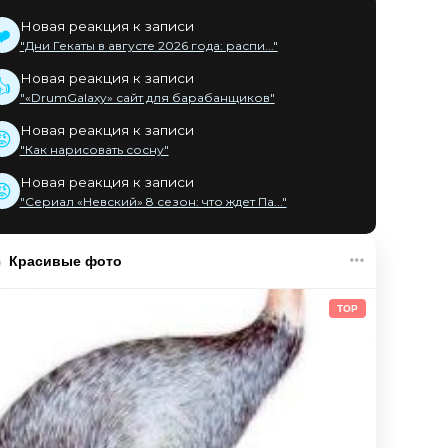
Новая реакция к записи
❤️
"Дни Гекаты в августе 2026 года: распи..."
Новая реакция к записи
👍
"«DrumGalaxy» сайт для барабанщиков"
Новая реакция к записи
😡
"Как нарисовать сосну"
Новая реакция к записи
😡
"Сериал «Невский» 8 сезон: что ждет Па..."
Красивые фото
TOP