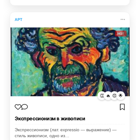
АРТ
HOT
👏
🔥
😍
🌟
Экспрессионизм в живописи
Экспрессионизм (лат. expressio — выражение) —
стиль живописи, одно из…