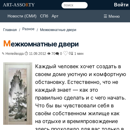
ART-ASSO
R
TY
Войти
Новости (СМИ)
СПб
Арт
☰ Меню
Разное
Главная
Межкомнатные двери
М
ежкомнатные двери
♡
0
✎ Непейвода ⏱ 11.09.2012 👁 70
🗨 0
⏳ 1 мин
Каждый человек хочет создать в
своем доме уютную и комфортную
обстановку. Естественно, что не
каждый знает — как это
правильно сделать и с чего начать.
Что бы вы чувствовали себя в
своём собственном жилище как
на отдыхе и времяпровождение
здесь проходило для вас только в