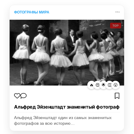
ФОТОГРАФЫ МИРА
TOP
🔥
😍
🌟
👏
😮
Альфред Эйзенштадт знаменитый фотограф
Альфред Эйзенштадт один из самых знаменитых
фотографов за всю историю…