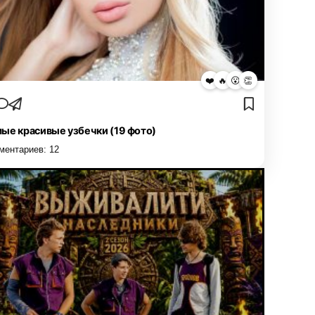
❤️
🔥
😮
👏
ые красивые узбечки (19 фото)
ментариев:
12