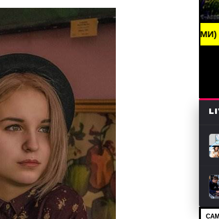
NG NEWS /// НОВОСТИ (СМИ) /// СВЕЖИЕ НОВОСТИ 
L
САМ