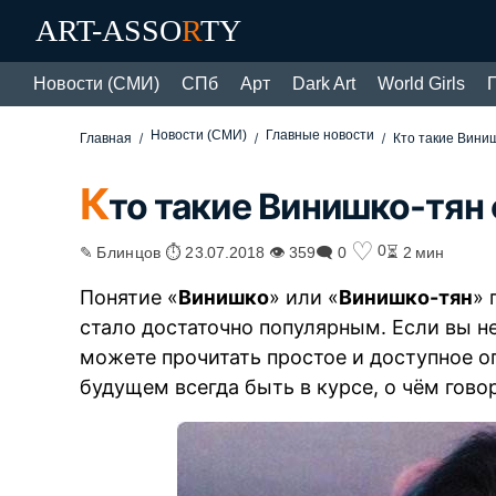
ART-ASSO
R
TY
Новости (СМИ)
СПб
Арт
Dark Art
World Girls
Новости (СМИ)
Главные новости
Главная
Кто такие Вини
К
то такие Винишко-тян
♡
0
✎ Блинцов ⏱ 23.07.2018 👁 359
🗨 0
⏳ 2 мин
Понятие «
Винишко
» или «
Винишко-тян
» 
стало достаточно популярным. Если вы не 
можете прочитать простое и доступное оп
будущем всегда быть в курсе, о чём гово