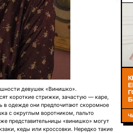
К
Е
нешности девушек «Винишко».
Г
сят короткие стрижки, зачастую — каре,
Б
ль в одежде они предпочитают скоромное
шка с округлым воротником, пальто
Ч
акже представительницы «винишко» могут
юкзаки, кеды или кроссовки. Нередко такие