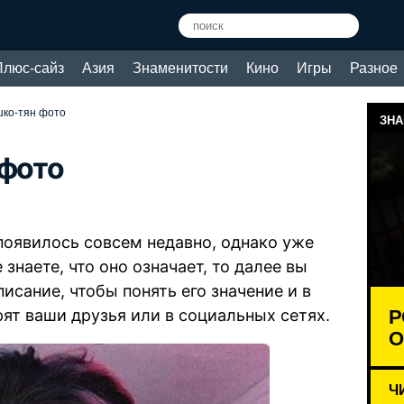
Плюс-сайз
Азия
Знаменитости
Кино
Игры
Разное
шко-тян фото
ЗНА
 фото
появилось совсем недавно, однако уже
знаете, что оно означает, то далее вы
исание, чтобы понять его значение и в
Р
рят ваши друзья или в социальных сетях.
О
Ч