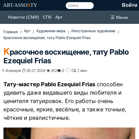
ART-ASSO
R
TY
Войти
Новости (СМИ)
СПб
Арт
☰ Меню
Арт
Художники мира
Иностранные художники
Главная
Красочное восхищение, тату Pablo Ezequiel Frias
К
расочное восхищение, тату Pablo
Ezequiel Frias
♡
0
✎ Блинцов ⏱ 05.07.2018 👁 252
🗨 0
⏳ 2 мин
Тату-мастер Pablo Ezequiel Frias
способен
удивить даже видавшего виды любителя и
ценителя татуировок. Его работы очень
красочные, яркие, весёлые, а также точные,
чёткие и реалистичные.