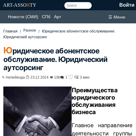
ART-ASSO
R
TY
Войти
Новости (СМИ)
СПб
Арт
☰ Меню
Разное
Главная
Юридическое абонентское обслуживание.
Юридический аутсорсинг
Ю
ридическое абонентское
обслуживание. Юридический
аутсорсинг
♡
0
✎ Непейвода ⏱ 23.12.2014 👁 106
🗨 1
⏳ 3 мин
Преимущества
юридического
обслуживания
бизнеса
Главное направление
деятельности группы