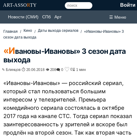
ART-ASSO
R
TY
Войти
Новости (СМИ)
СПб
Арт
☰ Меню
Кино
Даты выхода сериалов
Главная
«Ивановы-Ивановы» 3
сезон дата выхода
«И
вановы-Ивановы» 3 сезон дата
выхода
♡
0
✎ Блинцов ⏱ 20.06.2018 👁 208
🗨 0
⏳ 1 мин
«Ивановы-Ивановы» — российский сериал,
который стал пользоваться большим
интересом у телезрителей. Премьера
комедийного сериала состоялась в октябре
2017 года на канале СТС. Тогда сериал показал
заинтересованность у зрителей и вскоре был
продлён на второй сезон. Так как вторая часть