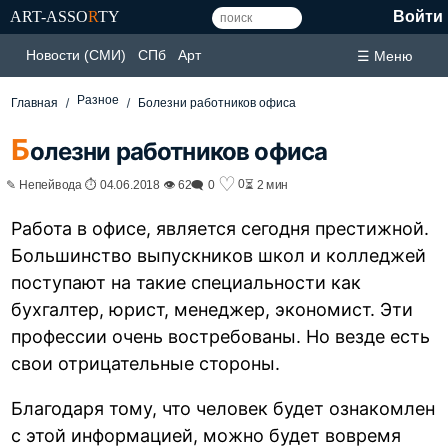
ART-ASSO
R
TY
Войти
Новости (СМИ)
СПб
Арт
☰ Меню
Разное
Главная
Болезни работников офиса
Б
олезни работников офиса
♡
0
✎ Непейвода ⏱ 04.06.2018 👁 62
🗨 0
⏳ 2 мин
Работа в офисе, является сегодня престижной.
Большинство выпускников школ и колледжей
поступают на такие специальности как
бухгалтер, юрист, менеджер, экономист. Эти
профессии очень востребованы. Но везде есть
свои отрицательные стороны.
Благодаря тому, что человек будет ознакомлен
с этой информацией, можно будет вовремя