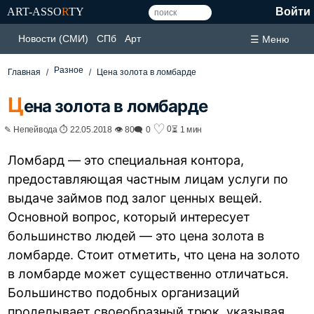
ART-ASSO
R
TY
Войти
Новости (СМИ)
СПб
Арт
☰ Меню
Разное
Главная
Цена золота в ломбарде
Ц
ена золота в ломбарде
♡
0
✎ Непейвода ⏱ 22.05.2018 👁 80
🗨 0
⏳ 1 мин
Ломбард — это специальная контора,
предоставляющая частным лицам услуги по
выдаче займов под залог ценных вещей.
Основной вопрос, который интересует
большинство людей — это цена золота в
ломбарде. Стоит отметить, что цена на золото
в ломбарде может существенно отличаться.
Большинство подобных организаций
проделывает своеобразный трюк, указывая