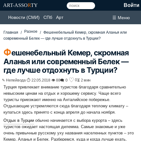
ART-ASSO
R
TY
Войти
Новости (СМИ)
СПб
Арт
☰ Меню
Разное
Главная
Фешенебельный Кемер, скромная Аланья или
современный Белек — где лучше отдохнуть в Турции?
Ф
ешенебельный Кемер, скромная
Аланья или современный Белек —
где лучше отдохнуть в Турции?
♡
0
✎ Непейвода ⏱ 22.05.2018 👁 88
🗨 0
⏳ 2 мин
Турция привлекает внимание туристов благодаря сравнительно
невысоким ценам на отдых и хорошему сервису. Чаще всего
туристы приезжают именно на Анталийское побережье.
Отдыхающие устремляются сюда благодаря теплому климату –
купаться здесь принято с конца апреля до начала ноября.
Отдых в Турции
обычно начинается с выбора курорта – здесь
туристов ожидает настоящая дилемма. Самые знакомые и уже
очень привычные русскому уху названия населенных пунктов – это
Кемер, Аланья и Белек. Разберемся, куда и когда лучше ехать,