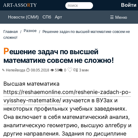
ART-ASSO
R
TY
Войти
Новости (СМИ)
СПб
Арт
☰ Меню
Разное
Главная
Решение задач по высшей математике совсем не
сложно!
Р
ешение задач по высшей
математике совсем не сложно!
♡
0
✎ Непейвода ⏱ 08.05.2018 👁 59
🗨 0
⏳ 3 мин
Высшая математика
https://reshaemonline.com/reshenie-zadach-po-
vyisshey-matematike/
изучается в ВУЗах и
некоторых профильных учебных заведениях.
Она включает в себя математический анализ,
аналитическую геометрию, высшую алгебру и
другие направления. Задания по дисциплине