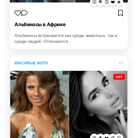
😮
🌟
👏
❤️
🔥
Альбиносы в Африке
Альбиносы встречаются как среди животных, так и
среди людей. Отличаются…
КРАСИВЫЕ ФОТО
HOT
😍
🌟
❤️
👏
😮