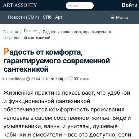
ART-ASSO
R
TY
Войти
Новости (СМИ)
СПб
Арт
☰ Меню
Разное
Главная
Радость от комфорта, гарантируемого
современной сантехникой
Р
адость от комфорта,
гарантируемого современной
сантехникой
♡
0
✎ Непейвода ⏱ 27.04.2018 👁 72
🗨 0
⏳ 2 мин
Жизненная практика показывает, что удобной
и функциональной сантехникой
обеспечивается комфортность проживания
человека в своем собственном жилье. Биде и
умывальники, ванны и унитазы, душевые
кабинки и смесители – все это доступно, если