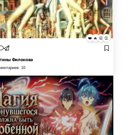
❤️
🔥
😮
👏
тины Филонова
ментариев:
10