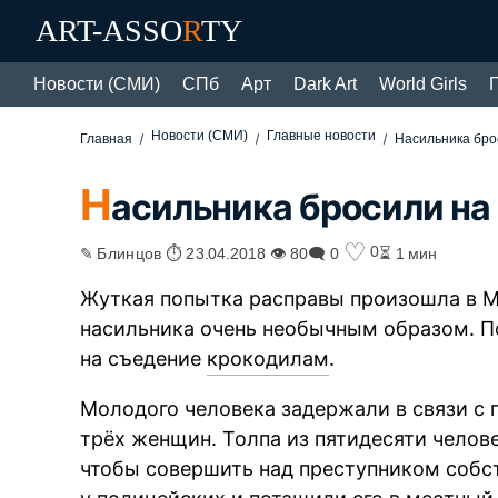
ART-ASSO
R
TY
Новости (СМИ)
СПб
Арт
Dark Art
World Girls
Новости (СМИ)
Главные новости
Главная
Насильника бро
Н
асильника бросили на
♡
0
✎ Блинцов ⏱ 23.04.2018 👁 80
🗨 0
⏳ 1 мин
Жуткая попытка расправы произошла в М
насильника очень необычным образом. П
на съедение
крокодилам
.
Молодого человека задержали в связи с 
трёх женщин. Толпа из пятидесяти челов
чтобы совершить над преступником собс