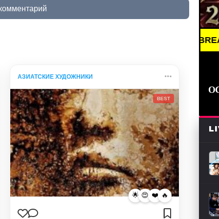
 комментарий
BREAKING N
АЗИАТСКИЕ ХУДОЖНИКИ
О
BEST
L
🌟
😍
❤️
🔥