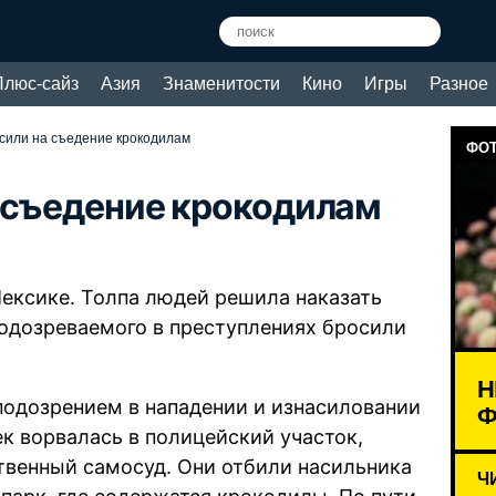
Плюс-сайз
Азия
Знаменитости
Кино
Игры
Разное
сили на съедение крокодилам
ФОТ
 съедение крокодилам
ексике. Толпа людей решила наказать
одозреваемого в преступлениях бросили
Н
подозрением в нападении и изнасиловании
Ф
ек ворвалась в полицейский участок,
твенный самосуд. Они отбили насильника
Ч