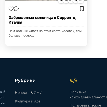
Заброшенная мельница в Сорренто,
Италия
Чем больше живёт на этом свете человек, тем
больше после…
Info
Рубрики
ный
Политика
Новости & СМИ
ии.
конфиденциальност
Культура и Арт
во,
Пользовательское