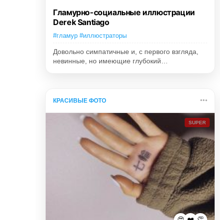
Гламурно-социальные иллюстрации
Derek Santiago
#гламур #иллюстраторы
Довольно симпатичные и, с первого взгляда,
невинные, но имеющие глубокий…
КРАСИВЫЕ ФОТО
SUPER
😍
❤️
👏