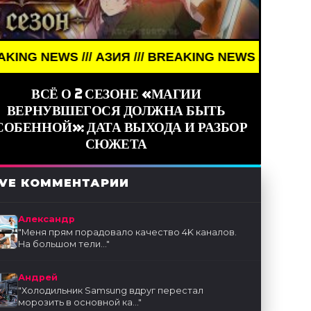
EWS /// АЗИЯ /// BREAKING NEWS /// АЗИЯ ///
ВСЁ О 2 СЕЗОНЕ «МАГИИ
ВЕРНУВШЕГОСЯ ДОЛЖНА БЫТЬ
СОБЕННОЙ»: ДАТА ВЫХОДА И РАЗБОР
СЮЖЕТА
IVE КОММЕНТАРИИ
Александр
"
Меня прям порадовало качество 4K каналов.
На большом тели...
"
Андрей
"
Холодильник Samsung вдруг перестал
морозить в основной ка...
"