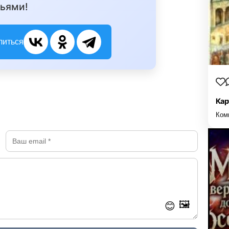
ьями!
литься
Кар
Ком
🖼️
😊