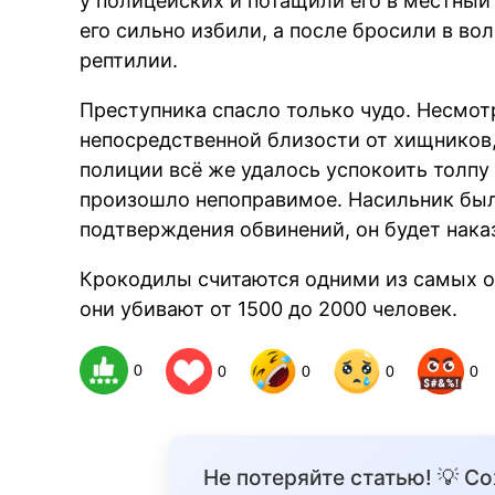
у полицейских и потащили его в местный
его сильно избили, а после бросили в во
рептилии.
Преступника спасло только чудо. Несмотря
непосредственной близости от хищников,
полиции всё же удалось успокоить толпу
произошло непоправимое. Насильник был 
подтверждения обвинений, он будет наказ
Крокодилы считаются одними из самых о
они убивают от 1500 до 2000 человек.
0
0
0
0
0
Не потеряйте статью! 💡 С