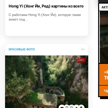
Hong Yi (Хонг Йи, Ред) картины из всего
АКТ
С работами Hong Yi (Хонг Йи), которую также
знают под…
КРАСИВЫЕ ФОТО
HOT
«
Т
Ч
❤️
👏
😮
🔥
🌟