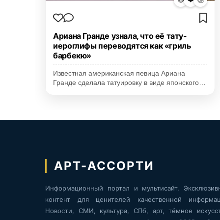
Ариана Гранде узнала, что её тату-
иероглифы переводятся как «гриль
барбекю»
Известная американская певица Ариана
Гранде сделала татуировку в виде японского…
АРТ-АССОРТИ
Информационный портал и мультисайт. Эксклюзив
контент для ценителей качественной информац
Новости, СМИ, культура, СПб, арт, тёмное искусст