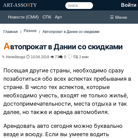
ART-ASSO
R
TY
Войти
Новости (СМИ)
СПб
Арт
☰ Меню
Разное
Главная
Автопрокат в Дании со скидками
А
втопрокат в Дании со скидками
♡
0
✎ Непейвода ⏱ 10.04.2018 👁 73
🗨 0
⏳ 2 мин
Посещая другие страны, необходимо сразу
позаботиться обо всех аспектах пребывания в
стране. В число тех аспектов, которые
необходимо учесть, входят не только жильё,
достопримечательности, места отдыха и так
далее, но также и аренда автомобиля.
Арендовать авто сегодня можно буквально
везде и всюду. Если вы умеете водить